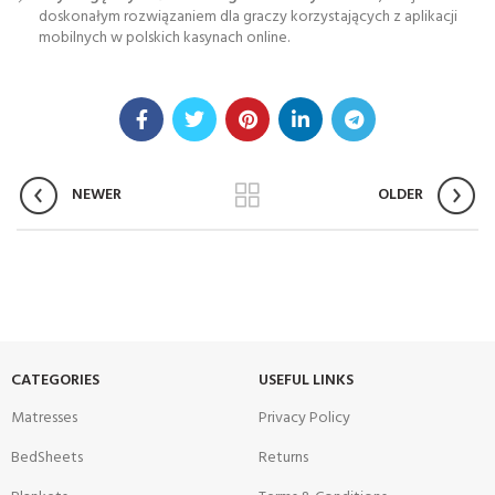
doskonałym rozwiązaniem dla graczy korzystających z aplikacji
mobilnych w polskich kasynach online.
NEWER
OLDER
CATEGORIES
USEFUL LINKS
Matresses
Privacy Policy
BedSheets
Returns