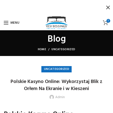
0
MENU
Blog
HOME
UNCATEGORIZED
UNCATEGORIZED
Polskie Kasyno Online: Wykorzystaj Blik z
Orłem Na Ekranie i w Kieszeni
Admin