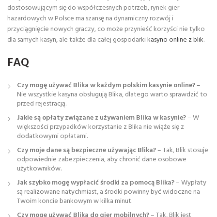
dostosowującym się do współczesnych potrzeb, rynek gier
hazardowych w Polsce ma szansę na dynamiczny rozwój i
przyciągnięcie nowych graczy, co może przynieść korzyści nie tylko
dla samych kasyn, ale także dla całej gospodarki
kasyno online z blik
.
FAQ
Czy mogę używać Blika w każdym polskim kasynie online?
–
Nie wszystkie kasyna obsługują Blika, dlatego warto sprawdzić to
przed rejestracją.
Jakie są opłaty związane z używaniem Blika w kasynie?
– W
większości przypadków korzystanie z Blika nie wiąże się z
dodatkowymi opłatami.
Czy moje dane są bezpieczne używając Blika?
– Tak, Blik stosuje
odpowiednie zabezpieczenia, aby chronić dane osobowe
użytkowników.
Jak szybko mogę wypłacić środki za pomocą Blika?
– Wypłaty
są realizowane natychmiast, a środki powinny być widoczne na
Twoim koncie bankowym w kilka minut.
Czy mogę używać Blika do gier mobilnych?
– Tak, Blik jest