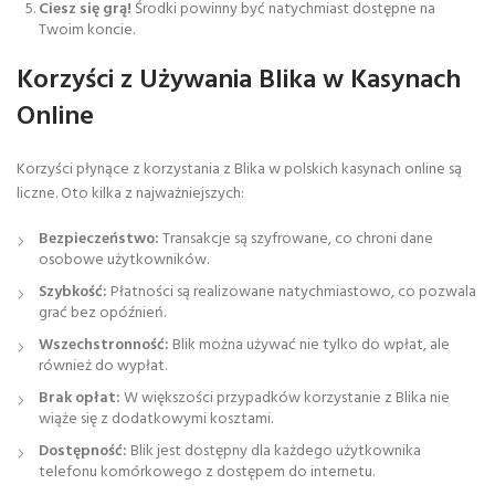
Ciesz się grą!
Środki powinny być natychmiast dostępne na
Twoim koncie.
Korzyści z Używania Blika w Kasynach
Online
Korzyści płynące z korzystania z Blika w polskich kasynach online są
liczne. Oto kilka z najważniejszych:
Bezpieczeństwo:
Transakcje są szyfrowane, co chroni dane
osobowe użytkowników.
Szybkość:
Płatności są realizowane natychmiastowo, co pozwala
grać bez opóźnień.
Wszechstronność:
Blik można używać nie tylko do wpłat, ale
również do wypłat.
Brak opłat:
W większości przypadków korzystanie z Blika nie
wiąże się z dodatkowymi kosztami.
Dostępność:
Blik jest dostępny dla każdego użytkownika
telefonu komórkowego z dostępem do internetu.