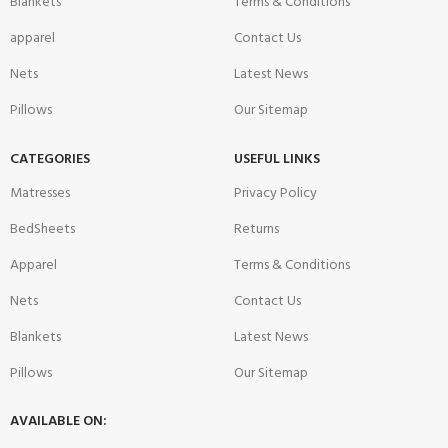
Blankets
Terms & Conditions
apparel
Contact Us
Nets
Latest News
Pillows
Our Sitemap
CATEGORIES
USEFUL LINKS
Matresses
Privacy Policy
BedSheets
Returns
Apparel
Terms & Conditions
Nets
Contact Us
Blankets
Latest News
Pillows
Our Sitemap
AVAILABLE ON: