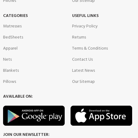
Pillows
Our Sitemap
CATEGORIES
USEFUL LINKS
Matresses
Privacy Policy
BedSheets
Returns
Apparel
Terms & Conditions
Nets
Contact Us
Blankets
Latest News
Pillows
Our Sitemap
AVAILABLE ON:
JOIN OUR NEWSLETTER: