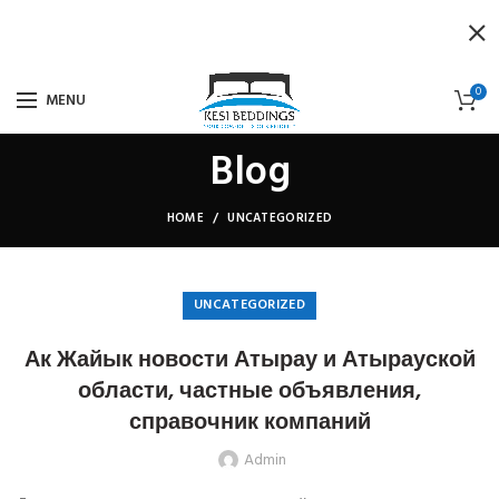
0
MENU
Blog
HOME
UNCATEGORIZED
UNCATEGORIZED
Ак Жайык новости Атырау и Атырауской
области, частные объявления,
справочник компаний
Admin