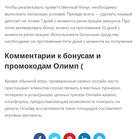
Чтобы реализовать приветственный бонус необходимо
выполнить несколько условий. Прежде всего — сделать первый
депозит не позже 7 дней с момента регистрации аккаунта. При
этом активировать бонус можно на протяжении 30 дней с
момента регистрации. Использовать бонусные средства
необходимо на протяжении пяти дней с момента их получения.
Комментарии к бонусам и
промокодам Олимп (
Кроме обычной игры, проверенные казино онлайн часто
приглашают клиентов поучаствовать в местных турнирах,
лотереях и розыгрышах ценных призов. Онлайн казино,
платформа, предоставляющая возможность поиграть на
деньги. Основу ассортимента таких площадок составляют
игровые автоматы.