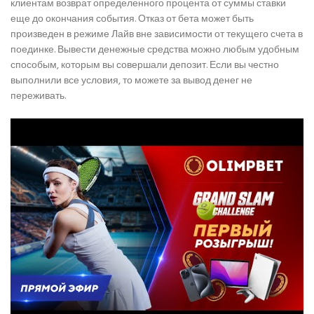
клиентам возврат определенного процента от суммы ставки
еще до окончания события. Отказ от бета может быть
произведен в режиме Лайв вне зависимости от текущего счета в
поединке. Вывести денежные средства можно любым удобным
способым, которым вы совершали депозит. Если вы честно
выполнили все условия, то можете за вывод денег не
переживать.