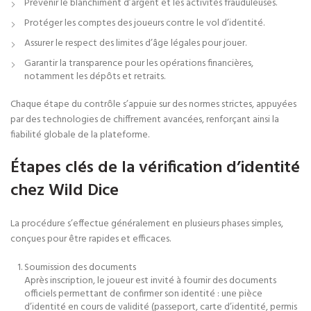
Prévenir le blanchiment d’argent et les activités frauduleuses.
Protéger les comptes des joueurs contre le vol d’identité.
Assurer le respect des limites d’âge légales pour jouer.
Garantir la transparence pour les opérations financières,
notamment les dépôts et retraits.
Chaque étape du contrôle s’appuie sur des normes strictes, appuyées
par des technologies de chiffrement avancées, renforçant ainsi la
fiabilité globale de la plateforme.
Étapes clés de la vérification d’identité
chez Wild Dice
La procédure s’effectue généralement en plusieurs phases simples,
conçues pour être rapides et efficaces.
Soumission des documents
Après inscription, le joueur est invité à fournir des documents
officiels permettant de confirmer son identité : une pièce
d’identité en cours de validité (passeport, carte d’identité, permis