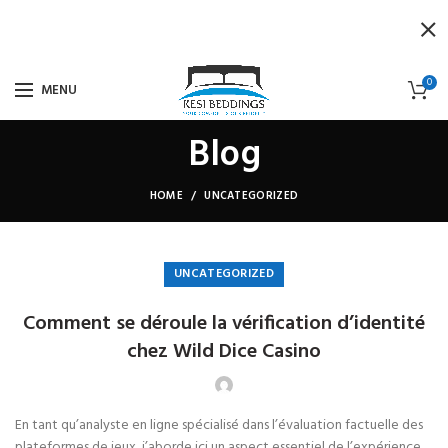
0
MENU
Blog
HOME
UNCATEGORIZED
UNCATEGORIZED
Comment se déroule la vérification d’identité
chez Wild Dice Casino
En tant qu’analyste en ligne spécialisé dans l’évaluation factuelle des
plateformes de jeux, j’aborde ici un aspect essentiel de l’expérience