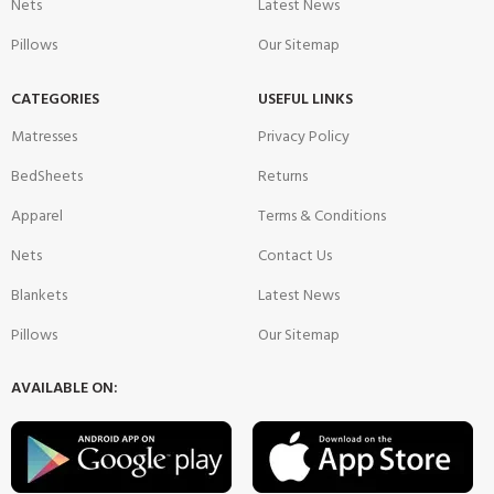
Nets
Latest News
Pillows
Our Sitemap
CATEGORIES
USEFUL LINKS
Matresses
Privacy Policy
BedSheets
Returns
Apparel
Terms & Conditions
Nets
Contact Us
Blankets
Latest News
Pillows
Our Sitemap
AVAILABLE ON: