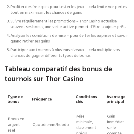
Profiter des free spins pour tester les jeux – cela limite vos pertes
tout en maximisant les chances de gains.
Suivre régulièrement les promotions – Thor Casino actualise
souvent ses bonus, une veille active permet d’être toujours prêt.
Analyser les conditions de mise – pour éviter les surprises et savoir
quand retirer ses gains.
Participer aux tournois à plusieurs niveaux – cela multiplie vos
chances de gagner différents types de bonus.
Tableau comparatif des bonus de
tournois sur Thor Casino
Type de
Conditions
Avantage
Fréquence
bonus
clés
principal
Mise
Gain
Bonus en
minimale,
immédiat
argent
Quotidienne/hebdo
classement
sur le
réel
précis
compte