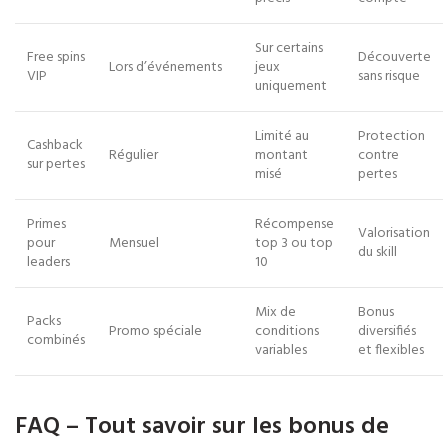
Sur certains
Free spins
Découverte
Lors d’événements
jeux
VIP
sans risque
uniquement
Limité au
Protection
Cashback
Régulier
montant
contre
sur pertes
misé
pertes
Primes
Récompense
Valorisation
pour
Mensuel
top 3 ou top
du skill
leaders
10
Mix de
Bonus
Packs
Promo spéciale
conditions
diversifiés
combinés
variables
et flexibles
FAQ – Tout savoir sur les bonus de