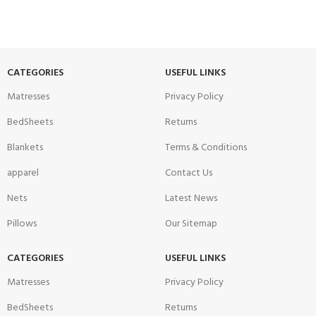
CATEGORIES
USEFUL LINKS
Matresses
Privacy Policy
BedSheets
Returns
Blankets
Terms & Conditions
apparel
Contact Us
Nets
Latest News
Pillows
Our Sitemap
CATEGORIES
USEFUL LINKS
Matresses
Privacy Policy
BedSheets
Returns