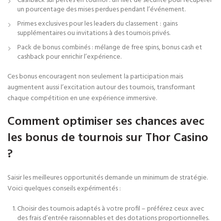
Cashback sur pertes en tournoi : un filet de sécurité pour récupérer
un pourcentage des mises perdues pendant l’événement.
Primes exclusives pour les leaders du classement : gains
supplémentaires ou invitations à des tournois privés.
Pack de bonus combinés : mélange de free spins, bonus cash et
cashback pour enrichir l’expérience.
Ces bonus encouragent non seulement la participation mais
augmentent aussi l’excitation autour des tournois, transformant
chaque compétition en une expérience immersive.
Comment optimiser ses chances avec
les bonus de tournois sur Thor Casino
?
Saisir les meilleures opportunités demande un minimum de stratégie.
Voici quelques conseils expérimentés :
Choisir des tournois adaptés à votre profil – préférez ceux avec
des frais d’entrée raisonnables et des dotations proportionnelles.