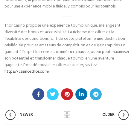
pour une expérience mobile fluide, y compris pour les tournois.
Thor Casino propose une expérience tournoi unique, mélangeant
diversité des bonus et accessibilité. La richesse des offres et la
flexibilité des conditions font de cette plateforme une destination
privilégiée pour les amateurs de compétition et de gains rapides. En
gardant à l’esprit les conseils donnés ici, chaque joueur peut maximiser
son potentiel et transformer chaque tournoi en une aventure
gagnante. Pour découvrir les offres actuelles, visitez
https://casinosthor.com/
.
NEWER
OLDER