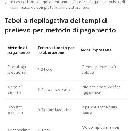
In caso di bonus, leggi attentamente i termini legati al requisito di
scommessa da completare prima del prelievo.
Tabella riepilogativa dei tempi di
prelievo per metodo di pagamento
Metodo di
Tempo stimato per
Note importanti
pagamento
l’elaborazione
Portafogli
Generalmente il più
1-24 ore
elettronici
veloce
Carte di
Può richiedere verifica
2-5 giorni lavorativi
credito
aggiuntiva
Bonifico
Dipende anche dalla
3-7 giorni lavorativi
bancario
banca
Molto rapido ma non
Criptovalute
1-3 ore