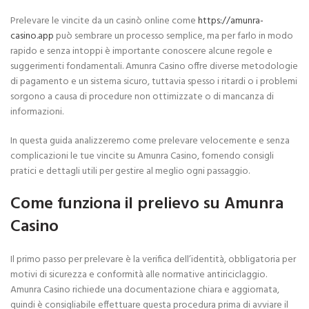
Prelevare le vincite da un casinò online come
https://amunra-
casino.app
può sembrare un processo semplice, ma per farlo in modo
rapido e senza intoppi è importante conoscere alcune regole e
suggerimenti fondamentali. Amunra Casino offre diverse metodologie
di pagamento e un sistema sicuro, tuttavia spesso i ritardi o i problemi
sorgono a causa di procedure non ottimizzate o di mancanza di
informazioni.
In questa guida analizzeremo come prelevare velocemente e senza
complicazioni le tue vincite su Amunra Casino, fornendo consigli
pratici e dettagli utili per gestire al meglio ogni passaggio.
Come funziona il prelievo su Amunra
Casino
Il primo passo per prelevare è la verifica dell’identità, obbligatoria per
motivi di sicurezza e conformità alle normative antiriciclaggio.
Amunra Casino richiede una documentazione chiara e aggiornata,
quindi è consigliabile effettuare questa procedura prima di avviare il