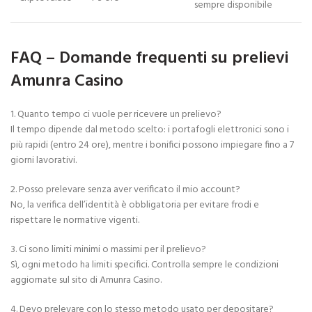
sempre disponibile
FAQ – Domande frequenti su prelievi
Amunra Casino
1. Quanto tempo ci vuole per ricevere un prelievo?
Il tempo dipende dal metodo scelto: i portafogli elettronici sono i
più rapidi (entro 24 ore), mentre i bonifici possono impiegare fino a 7
giorni lavorativi.
2. Posso prelevare senza aver verificato il mio account?
No, la verifica dell’identità è obbligatoria per evitare frodi e
rispettare le normative vigenti.
3. Ci sono limiti minimi o massimi per il prelievo?
Sì, ogni metodo ha limiti specifici. Controlla sempre le condizioni
aggiornate sul sito di Amunra Casino.
4. Devo prelevare con lo stesso metodo usato per depositare?