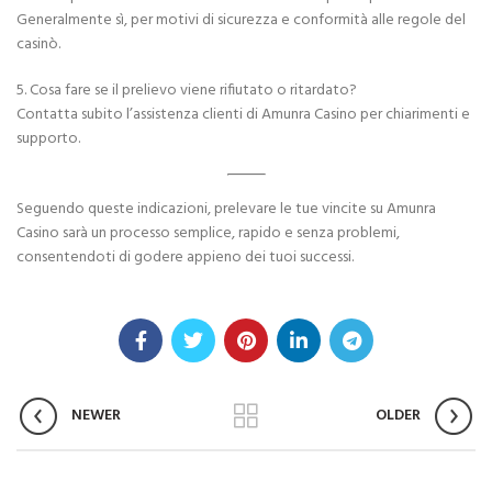
Generalmente sì, per motivi di sicurezza e conformità alle regole del
casinò.
5. Cosa fare se il prelievo viene rifiutato o ritardato?
Contatta subito l’assistenza clienti di Amunra Casino per chiarimenti e
supporto.
Seguendo queste indicazioni, prelevare le tue vincite su Amunra
Casino sarà un processo semplice, rapido e senza problemi,
consentendoti di godere appieno dei tuoi successi.
NEWER
OLDER