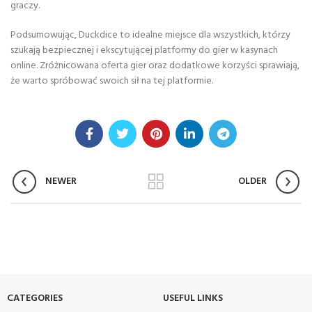
graczy.
Podsumowując, Duckdice to idealne miejsce dla wszystkich, którzy
szukają bezpiecznej i ekscytującej platformy do gier w kasynach
online. Zróżnicowana oferta gier oraz dodatkowe korzyści sprawiają,
że warto spróbować swoich sił na tej platformie.
NEWER
OLDER
CATEGORIES
USEFUL LINKS