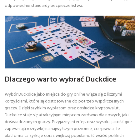
odpowiednie standardy bezpieczeństwa.
Dlaczego warto wybrać Duckdice
Wybór Duckdice jako miejsca do gry online wiąże się z licznymi
korzyściami, które są dostosowane do potrzeb współczesnych
graczy. Dzięki szybkim wypłatom oraz obsłudze kryptowalut,
Duckdice staje się atrakcyjnym miejscem zarówno dla nowych, jak i
doświadczonych graczy. Przyjazny interfejs oraz wysoka jakość gier
zapewniają rozrywkę na najwyższym poziomie, co sprawia, że
platforma ta zyskuje coraz większą popularność wśród polskich