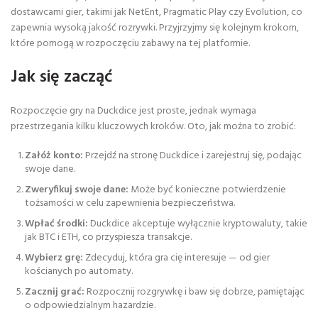
dostawcami gier, takimi jak NetEnt, Pragmatic Play czy Evolution, co
zapewnia wysoką jakość rozrywki. Przyjrzyjmy się kolejnym krokom,
które pomogą w rozpoczęciu zabawy na tej platformie.
Jak się zacząć
Rozpoczęcie gry na Duckdice jest proste, jednak wymaga
przestrzegania kilku kluczowych kroków. Oto, jak można to zrobić:
Załóż konto:
Przejdź na stronę Duckdice i zarejestruj się, podając
swoje dane.
Zweryfikuj swoje dane:
Może być konieczne potwierdzenie
tożsamości w celu zapewnienia bezpieczeństwa.
Wpłać środki:
Duckdice akceptuje wyłącznie kryptowaluty, takie
jak BTC i ETH, co przyspiesza transakcje.
Wybierz grę:
Zdecyduj, która gra cię interesuje — od gier
kościanych po automaty.
Zacznij grać:
Rozpocznij rozgrywkę i baw się dobrze, pamiętając
o odpowiedzialnym hazardzie.