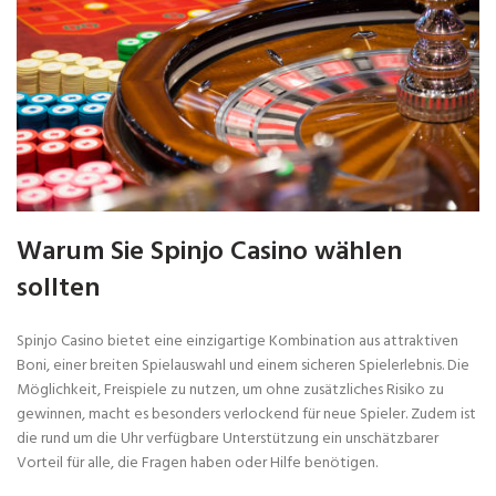
Warum Sie Spinjo Casino wählen
sollten
Spinjo Casino bietet eine einzigartige Kombination aus attraktiven
Boni, einer breiten Spielauswahl und einem sicheren Spielerlebnis. Die
Möglichkeit, Freispiele zu nutzen, um ohne zusätzliches Risiko zu
gewinnen, macht es besonders verlockend für neue Spieler. Zudem ist
die rund um die Uhr verfügbare Unterstützung ein unschätzbarer
Vorteil für alle, die Fragen haben oder Hilfe benötigen.