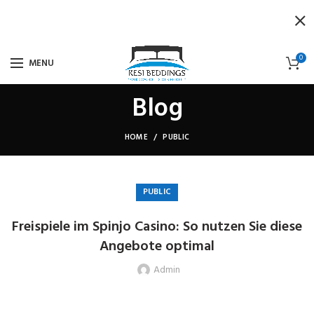
0
MENU
Blog
HOME
PUBLIC
PUBLIC
Freispiele im Spinjo Casino: So nutzen Sie diese
Angebote optimal
Admin