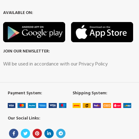
AVAILABLE ON:
JOIN OUR NEWSLETTER:
Will be used in accordance with our Privacy Policy
Payment System:
Shipping System:
Our Social Links: