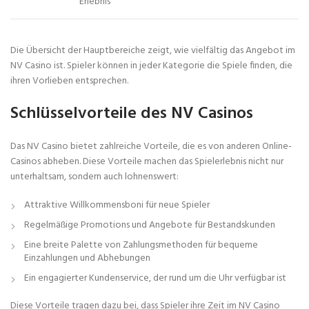
Erlebnis
Die Übersicht der Hauptbereiche zeigt, wie vielfältig das Angebot im
NV Casino ist. Spieler können in jeder Kategorie die Spiele finden, die
ihren Vorlieben entsprechen.
Schlüsselvorteile des NV Casinos
Das NV Casino bietet zahlreiche Vorteile, die es von anderen Online-
Casinos abheben. Diese Vorteile machen das Spielerlebnis nicht nur
unterhaltsam, sondern auch lohnenswert:
Attraktive Willkommensboni für neue Spieler
Regelmäßige Promotions und Angebote für Bestandskunden
Eine breite Palette von Zahlungsmethoden für bequeme
Einzahlungen und Abhebungen
Ein engagierter Kundenservice, der rund um die Uhr verfügbar ist
Diese Vorteile tragen dazu bei, dass Spieler ihre Zeit im NV Casino