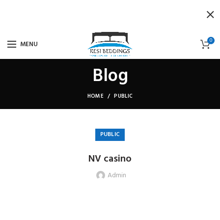
0
MENU
Blog
HOME
PUBLIC
PUBLIC
NV casino
Admin