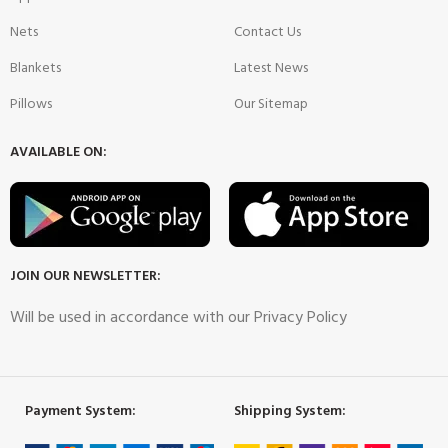
Nets
Contact Us
Blankets
Latest News
Pillows
Our Sitemap
AVAILABLE ON:
JOIN OUR NEWSLETTER:
Will be used in accordance with our Privacy Policy
Payment System:
Shipping System: