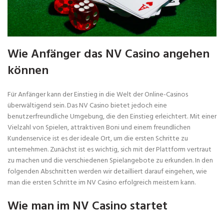
Wie Anfänger das NV Casino angehen
können
Für Anfänger kann der Einstieg in die Welt der Online-Casinos
überwältigend sein. Das NV Casino bietet jedoch eine
benutzerfreundliche Umgebung, die den Einstieg erleichtert. Mit einer
Vielzahl von Spielen, attraktiven Boni und einem freundlichen
Kundenservice ist es der ideale Ort, um die ersten Schritte zu
unternehmen. Zunächst ist es wichtig, sich mit der Plattform vertraut
zu machen und die verschiedenen Spielangebote zu erkunden. In den
folgenden Abschnitten werden wir detailliert darauf eingehen, wie
man die ersten Schritte im NV Casino erfolgreich meistern kann.
Wie man im NV Casino startet