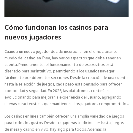
Cómo funcionan los casinos para
nuevos jugadores
Cuando un nuevo jugador decide incursionar en el emocionante
mundo del casino en línea, hay varios aspectos que debe tener en
cuenta. Primeramente, el funcionamiento de estos sitios está
diseñado para ser intuitivo, permitiendo a los usuarios navegar
fácilmente por diferentes secciones. Desde la creación de una cuenta
hasta la selección de juegos, cada paso está pensado para ofrecer
comodidad y seguridad. En 2026, las plataformas continúan
evolucionando para mejorar la experiencia del usuario, agregando
nuevas características que mantienen a los jugadores comprometidos.
Los casinos en línea también ofrecen una amplia variedad de juegos
para todos los gustos. Desde tragaperras tradicionales hasta juegos
de mesa y casino en vivo, hay algo para todos. Además, la