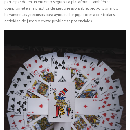
participando en un entorno seguro. La plataforma también se
compromete a la práctica de juego responsable, proporcionando
herramientas y recursos para ayudar a los jugadores a controlar su
actividad de juego y evitar problemas potenciales.