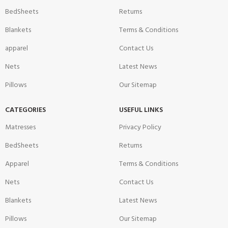
BedSheets
Returns
Blankets
Terms & Conditions
apparel
Contact Us
Nets
Latest News
Pillows
Our Sitemap
CATEGORIES
USEFUL LINKS
Matresses
Privacy Policy
BedSheets
Returns
Apparel
Terms & Conditions
Nets
Contact Us
Blankets
Latest News
Pillows
Our Sitemap