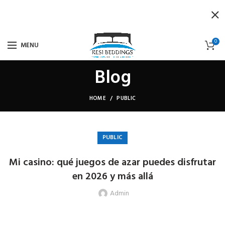
0
MENU
Blog
HOME
PUBLIC
PUBLIC
Mi casino: qué juegos de azar puedes disfrutar
en 2026 y más allá
Admin