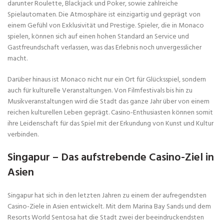
darunter Roulette, Blackjack und Poker, sowie zahlreiche
Spielautomaten. Die Atmosphäre ist einzigartig und geprägt von
einem Gefühl von Exklusivität und Prestige. Spieler, die in Monaco
spielen, können sich auf einen hohen Standard an Service und
Gastfreundschaft verlassen, was das Erlebnis noch unvergesslicher
macht.
Darüber hinaus ist Monaco nicht nur ein Ort für Glücksspiel, sondern
auch für kulturelle Veranstaltungen. Von Filmfestivals bis hin zu
Musikveranstaltungen wird die Stadt das ganze Jahr über von einem
reichen kulturellen Leben geprägt. Casino-Enthusiasten können somit
ihre Leidenschaft für das Spiel mit der Erkundung von Kunst und Kultur
verbinden.
Singapur – Das aufstrebende Casino-Ziel in
Asien
Singapur hat sich in den letzten Jahren zu einem der aufregendsten
Casino-Ziele in Asien entwickelt. Mit dem Marina Bay Sands und dem
Resorts World Sentosa hat die Stadt zwei der beeindruckendsten