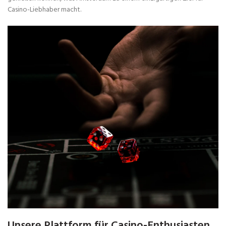
Casino-Liebhaber macht.
Unsere Plattform für Casino-Enthusiasten