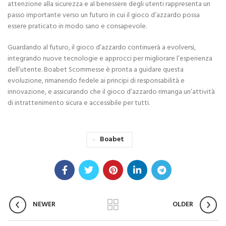
attenzione alla sicurezza e al benessere degli utenti rappresenta un
passo importante verso un futuro in cui il gioco d’azzardo possa
essere praticato in modo sano e consapevole.
Guardando al futuro, il gioco d’azzardo continuerà a evolversi,
integrando nuove tecnologie e approcci per migliorare l’esperienza
dell’utente. Boabet Scommesse è pronta a guidare questa
evoluzione, rimanendo fedele ai principi di responsabilità e
innovazione, e assicurando che il gioco d’azzardo rimanga un’attività
di intrattenimento sicura e accessibile per tutti.
Boabet
NEWER
OLDER