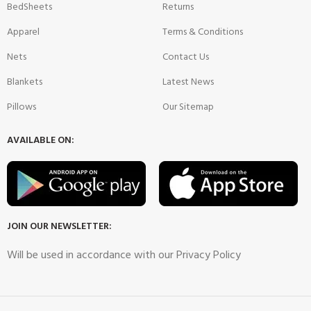
BedSheets
Returns
Apparel
Terms & Conditions
Nets
Contact Us
Blankets
Latest News
Pillows
Our Sitemap
AVAILABLE ON:
JOIN OUR NEWSLETTER:
Will be used in accordance with our Privacy Policy