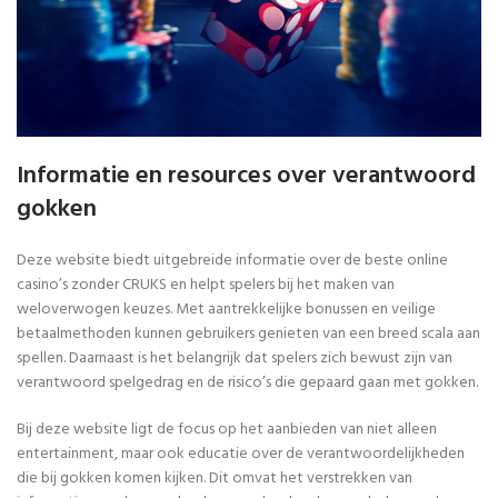
Informatie en resources over verantwoord
gokken
Deze website biedt uitgebreide informatie over de beste online
casino’s zonder CRUKS en helpt spelers bij het maken van
weloverwogen keuzes. Met aantrekkelijke bonussen en veilige
betaalmethoden kunnen gebruikers genieten van een breed scala aan
spellen. Daarnaast is het belangrijk dat spelers zich bewust zijn van
verantwoord spelgedrag en de risico’s die gepaard gaan met gokken.
Bij deze website ligt de focus op het aanbieden van niet alleen
entertainment, maar ook educatie over de verantwoordelijkheden
die bij gokken komen kijken. Dit omvat het verstrekken van