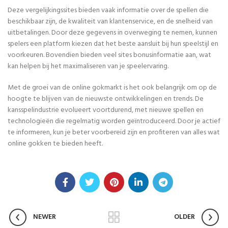
Deze vergelijkingssites bieden vaak informatie over de spellen die
beschikbaar zijn, de kwaliteit van klantenservice, en de snelheid van
uitbetalingen. Door deze gegevens in overweging te nemen, kunnen
spelers een platform kiezen dat het beste aansluit bij hun speelstijl en
voorkeuren. Bovendien bieden veel sites bonusinformatie aan, wat
kan helpen bij het maximaliseren van je speelervaring.
Met de groei van de online gokmarkt is het ook belangrijk om op de
hoogte te blijven van de nieuwste ontwikkelingen en trends. De
kansspelindustrie evolueert voortdurend, met nieuwe spellen en
technologieën die regelmatig worden geïntroduceerd. Door je actief
te informeren, kun je beter voorbereid zijn en profiteren van alles wat
online gokken te bieden heeft.
NEWER
OLDER