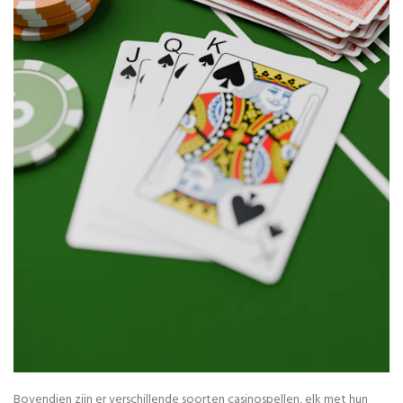
Bovendien zijn er verschillende soorten casinospellen, elk met hun