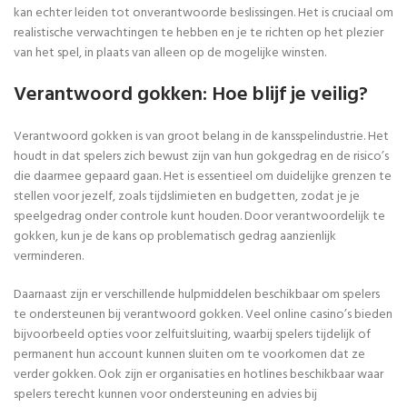
kan echter leiden tot onverantwoorde beslissingen. Het is cruciaal om
realistische verwachtingen te hebben en je te richten op het plezier
van het spel, in plaats van alleen op de mogelijke winsten.
Verantwoord gokken: Hoe blijf je veilig?
Verantwoord gokken is van groot belang in de kansspelindustrie. Het
houdt in dat spelers zich bewust zijn van hun gokgedrag en de risico’s
die daarmee gepaard gaan. Het is essentieel om duidelijke grenzen te
stellen voor jezelf, zoals tijdslimieten en budgetten, zodat je je
speelgedrag onder controle kunt houden. Door verantwoordelijk te
gokken, kun je de kans op problematisch gedrag aanzienlijk
verminderen.
Daarnaast zijn er verschillende hulpmiddelen beschikbaar om spelers
te ondersteunen bij verantwoord gokken. Veel online casino’s bieden
bijvoorbeeld opties voor zelfuitsluiting, waarbij spelers tijdelijk of
permanent hun account kunnen sluiten om te voorkomen dat ze
verder gokken. Ook zijn er organisaties en hotlines beschikbaar waar
spelers terecht kunnen voor ondersteuning en advies bij