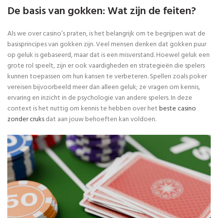
De basis van gokken: Wat zijn de feiten?
Als we over casino’s praten, is het belangrijk om te begrijpen wat de
basisprincipes van gokken zijn. Veel mensen denken dat gokken puur
op geluk is gebaseerd, maar dat is een misverstand. Hoewel geluk een
grote rol speelt, zijn er ook vaardigheden en strategieën die spelers
kunnen toepassen om hun kansen te verbeteren. Spellen zoals poker
vereisen bijvoorbeeld meer dan alleen geluk; ze vragen om kennis,
ervaring en inzicht in de psychologie van andere spelers. In deze
context is het nuttig om kennis te hebben over het
beste casino
zonder cruks
dat aan jouw behoeften kan voldoen.