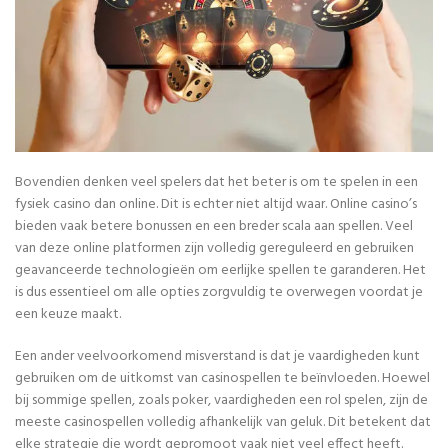
Bovendien denken veel spelers dat het beter is om te spelen in een
fysiek casino dan online. Dit is echter niet altijd waar. Online casino’s
bieden vaak betere bonussen en een breder scala aan spellen. Veel
van deze online platformen zijn volledig gereguleerd en gebruiken
geavanceerde technologieën om eerlijke spellen te garanderen. Het
is dus essentieel om alle opties zorgvuldig te overwegen voordat je
een keuze maakt.
Een ander veelvoorkomend misverstand is dat je vaardigheden kunt
gebruiken om de uitkomst van casinospellen te beïnvloeden. Hoewel
bij sommige spellen, zoals poker, vaardigheden een rol spelen, zijn de
meeste casinospellen volledig afhankelijk van geluk. Dit betekent dat
elke strategie die wordt gepromoot vaak niet veel effect heeft.