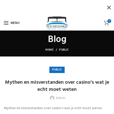
0
MENU
Blog
HOME
PUBLIC
PUBLIC
Mythen en misverstanden over casino's wat je
echt moet weten
Admin
Mythen en misverstanden over casino's wat je echt moet weten