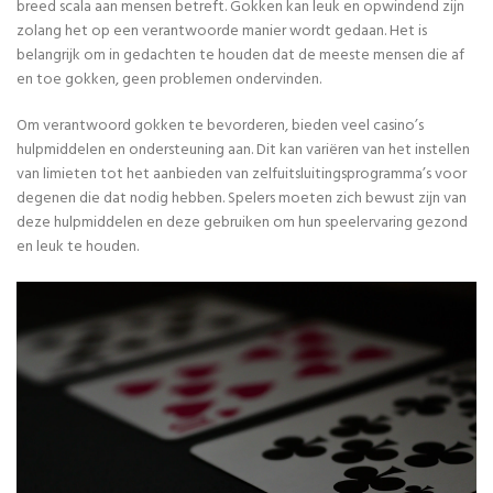
breed scala aan mensen betreft. Gokken kan leuk en opwindend zijn
zolang het op een verantwoorde manier wordt gedaan. Het is
belangrijk om in gedachten te houden dat de meeste mensen die af
en toe gokken, geen problemen ondervinden.
Om verantwoord gokken te bevorderen, bieden veel casino’s
hulpmiddelen en ondersteuning aan. Dit kan variëren van het instellen
van limieten tot het aanbieden van zelfuitsluitingsprogramma’s voor
degenen die dat nodig hebben. Spelers moeten zich bewust zijn van
deze hulpmiddelen en deze gebruiken om hun speelervaring gezond
en leuk te houden.