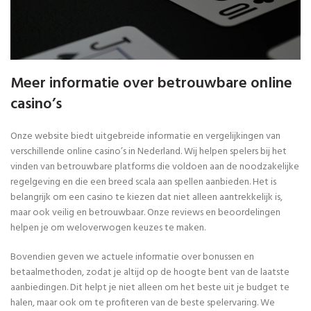
Meer informatie over betrouwbare online
casino’s
Onze website biedt uitgebreide informatie en vergelijkingen van
verschillende online casino’s in Nederland. Wij helpen spelers bij het
vinden van betrouwbare platforms die voldoen aan de noodzakelijke
regelgeving en die een breed scala aan spellen aanbieden. Het is
belangrijk om een casino te kiezen dat niet alleen aantrekkelijk is,
maar ook veilig en betrouwbaar. Onze reviews en beoordelingen
helpen je om weloverwogen keuzes te maken.
Bovendien geven we actuele informatie over bonussen en
betaalmethoden, zodat je altijd op de hoogte bent van de laatste
aanbiedingen. Dit helpt je niet alleen om het beste uit je budget te
halen, maar ook om te profiteren van de beste spelervaring. We