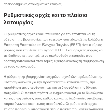
αδειοδοτημένες στοιχηματικές εταιρίες.
Ρυθμιστικές αρχές και το πλαίσιο
λειτουργίας
Οι ρυθμιστικές αρχές είναι υπεύθυνες για την εποπτεία και τη
ρύθμιση της βιομηχανίας των τυχερών παιχνιδιών. Στην Ελλάδα, η
Επιτροπή Εποπτείας και Ελέγχου Παιγνίων (ΕΕΕΠ) είναι ο κύριος
φορέας που επιβλέπει την αγορά. Η ΕΕΕΠ καθορίζει τις νόρμες και
τις διαδικασίες που πρέπει να ακολουθούν οι εταιρείες που
δραστηριοποιούνται στον τομέα, εξασφαλίζοντας τη συμμόρφωση
με τους κανονισμούς.
Η ρύθμιση της βιομηχανίας τυχερών παιχνιδιών περιλαμβάνει την
θέσπιση κανόνων για την προστασία των καταναλωτών, την
προώθηση της υπευθυνότητας και τη διασφάλιση της δίκαιης
παιχνιδιού. Οι παίκτες πρέπει να ενημερώνονται για τα δικαιώματα
και τις υποχρεώσεις τους, καθώς και για τις διαδικασίες υποβολής
παραπόνων σε περίπτωση ατασθαλιών. Οι ρυθμιστικές αρχές
επίσης παρέχουν υποστήριξη στους παίκτες που αντιμετωπίζουν