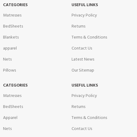
CATEGORIES
USEFUL LINKS
Matresses
Privacy Policy
BedSheets
Returns
Blankets
Terms & Conditions
apparel
Contact Us
Nets
Latest News
Pillows
Our Sitemap
CATEGORIES
USEFUL LINKS
Matresses
Privacy Policy
BedSheets
Returns
Apparel
Terms & Conditions
Nets
Contact Us