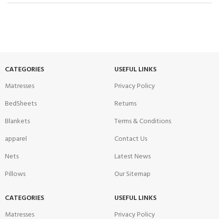
CATEGORIES
USEFUL LINKS
Matresses
Privacy Policy
BedSheets
Returns
Blankets
Terms & Conditions
apparel
Contact Us
Nets
Latest News
Pillows
Our Sitemap
CATEGORIES
USEFUL LINKS
Matresses
Privacy Policy