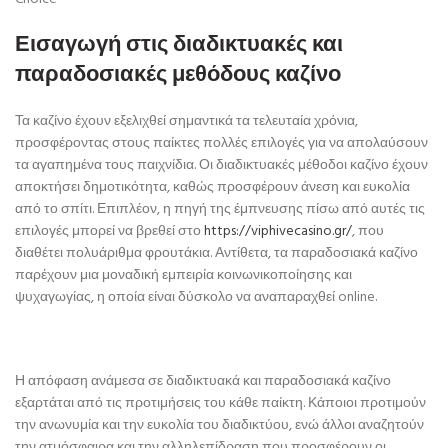
Εισαγωγή στις διαδικτυακές και
παραδοσιακές μεθόδους καζίνο
Τα καζίνο έχουν εξελιχθεί σημαντικά τα τελευταία χρόνια,
προσφέροντας στους παίκτες πολλές επιλογές για να απολαύσουν
τα αγαπημένα τους παιχνίδια. Οι διαδικτυακές μέθοδοι καζίνο έχουν
αποκτήσει δημοτικότητα, καθώς προσφέρουν άνεση και ευκολία
από το σπίτι. Επιπλέον, η πηγή της έμπνευσης πίσω από αυτές τις
επιλογές μπορεί να βρεθεί στο
https://viphivecasino.gr/
, που
διαθέτει πολυάριθμα φρουτάκια. Αντίθετα, τα παραδοσιακά καζίνο
παρέχουν μια μοναδική εμπειρία κοινωνικοποίησης και
ψυχαγωγίας, η οποία είναι δύσκολο να αναπαραχθεί online.
Η απόφαση ανάμεσα σε διαδικτυακά και παραδοσιακά καζίνο
εξαρτάται από τις προτιμήσεις του κάθε παίκτη. Κάποιοι προτιμούν
την ανωνυμία και την ευκολία του διαδικτύου, ενώ άλλοι αναζητούν
την ατμόσφαιρα και την αλληλεπίδραση που προσφέρουν οι