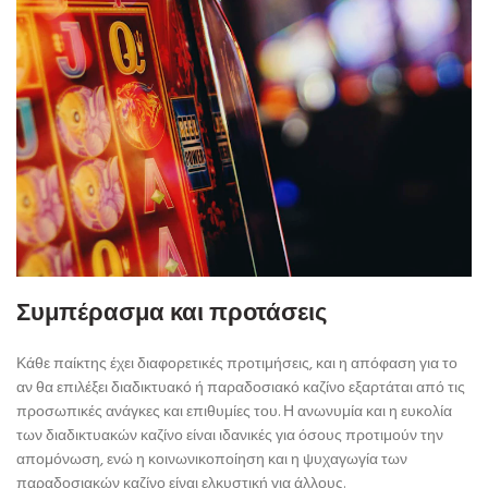
Συμπέρασμα και προτάσεις
Κάθε παίκτης έχει διαφορετικές προτιμήσεις, και η απόφαση για το
αν θα επιλέξει διαδικτυακό ή παραδοσιακό καζίνο εξαρτάται από τις
προσωπικές ανάγκες και επιθυμίες του. Η ανωνυμία και η ευκολία
των διαδικτυακών καζίνο είναι ιδανικές για όσους προτιμούν την
απομόνωση, ενώ η κοινωνικοποίηση και η ψυχαγωγία των
παραδοσιακών καζίνο είναι ελκυστική για άλλους.