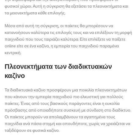
φυσικοί χώροι. Αυτή η σύγκριση θα εξετάσει τα πλεονεκτήματα και
τα μειονεκτήματα κάθε επιλογής.
Μέσα από αυτή τη σύγκριση, οι παίκτες θα μπορέσουν να
κατανοήσουν καλύτερα τις επιλογές τους και να επιλέξουν τη μορφή
παιχνιδιού που τους ταιριάζει καλύτερα. Είτε επιλέξετε να παίξετε
online είτε σε ένα καζίνο, η εμπειρία του παιχνιδιού παραμένει
κεντρική.
Πλεονεκτήματα των διαδικτυακών
καζίνο
Τα διαδικτυακά καζίνο προσφέρουν μια ποικιλία πλεονεκτημάτων
που κάνουν την εμπειρία παιχνιδιού πιο ελκυστική για πολλούς
παίκτες. Ένας από τους βασικούς παράγοντες είναι η ευκολία
πρόσβασης από οποιαδήποτε συσκευή με σύνδεση στο διαδίκτυο.
Οι παίκτες μπορούν να απολαμβάνουν τα αγαπημένα τους
παιχνίδια ανά πάσα στιγμή και οπουδήποτε, χωρίς να χρειάζεται να
ταξιδέψουν σε φυσικά καζίνο.