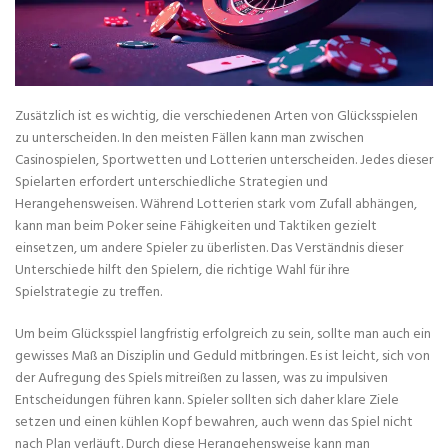
Zusätzlich ist es wichtig, die verschiedenen Arten von Glücksspielen
zu unterscheiden. In den meisten Fällen kann man zwischen
Casinospielen, Sportwetten und Lotterien unterscheiden. Jedes dieser
Spielarten erfordert unterschiedliche Strategien und
Herangehensweisen. Während Lotterien stark vom Zufall abhängen,
kann man beim Poker seine Fähigkeiten und Taktiken gezielt
einsetzen, um andere Spieler zu überlisten. Das Verständnis dieser
Unterschiede hilft den Spielern, die richtige Wahl für ihre
Spielstrategie zu treffen.
Um beim Glücksspiel langfristig erfolgreich zu sein, sollte man auch ein
gewisses Maß an Disziplin und Geduld mitbringen. Es ist leicht, sich von
der Aufregung des Spiels mitreißen zu lassen, was zu impulsiven
Entscheidungen führen kann. Spieler sollten sich daher klare Ziele
setzen und einen kühlen Kopf bewahren, auch wenn das Spiel nicht
nach Plan verläuft. Durch diese Herangehensweise kann man