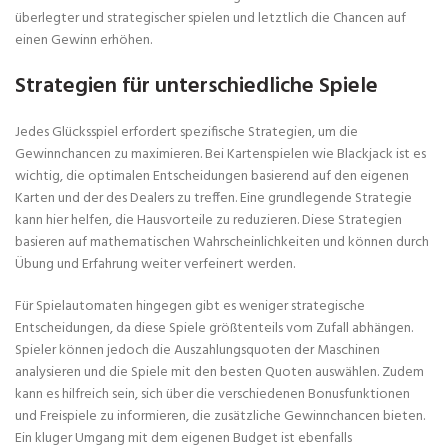
überlegter und strategischer spielen und letztlich die Chancen auf
einen Gewinn erhöhen.
Strategien für unterschiedliche Spiele
Jedes Glücksspiel erfordert spezifische Strategien, um die
Gewinnchancen zu maximieren. Bei Kartenspielen wie Blackjack ist es
wichtig, die optimalen Entscheidungen basierend auf den eigenen
Karten und der des Dealers zu treffen. Eine grundlegende Strategie
kann hier helfen, die Hausvorteile zu reduzieren. Diese Strategien
basieren auf mathematischen Wahrscheinlichkeiten und können durch
Übung und Erfahrung weiter verfeinert werden.
Für Spielautomaten hingegen gibt es weniger strategische
Entscheidungen, da diese Spiele größtenteils vom Zufall abhängen.
Spieler können jedoch die Auszahlungsquoten der Maschinen
analysieren und die Spiele mit den besten Quoten auswählen. Zudem
kann es hilfreich sein, sich über die verschiedenen Bonusfunktionen
und Freispiele zu informieren, die zusätzliche Gewinnchancen bieten.
Ein kluger Umgang mit dem eigenen Budget ist ebenfalls