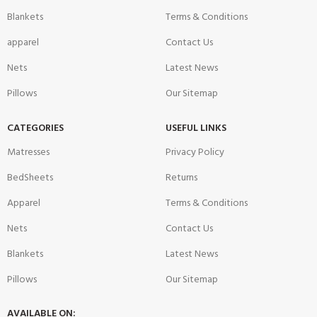
Blankets
Terms & Conditions
apparel
Contact Us
Nets
Latest News
Pillows
Our Sitemap
CATEGORIES
USEFUL LINKS
Matresses
Privacy Policy
BedSheets
Returns
Apparel
Terms & Conditions
Nets
Contact Us
Blankets
Latest News
Pillows
Our Sitemap
AVAILABLE ON: