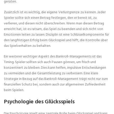
geraten.
Zusätzlich ist es wichtig, die eigene Verlustgrenze zu kennen. Jeder
Spieler sollte sich einen Betrag festlegen, den er bereit ist, zu
verlieren, und diesen nicht überschreiten. Wenn man diesen Betrag
erreicht hat, ist es ratsam, das Spiel zu beenden und sich nicht von
Emotionen leiten zu lassen. Disziplin ist eine Schlüsselkomponente für
den langfristigen Erfolg beim Glücksspiel und hilft, die Kontrolle über
das Spielverhalten zu behalten.
Ein weiterer wichtiger Aspekt des Bankroll-Managements ist das
Timing. Spieler sollten sich auch Pausen gönnen, um frisch und
konzentriert zu bleiben. Dies kann helfen, impulsive Entscheidungen
zu vermeiden und die Gesamtleistung zu verbessern. Eine klare
Strategie in Bezug auf das Bankroll-Management trägt nicht nur zum
finanziellen Schutz bei, sondern auch zur allgemeinen Zufriedenheit
beim Spielen.
Psychologie des Glücksspiels
Die Psychologie spielt eine zentrale Rolle beim Glücksspiel und kann