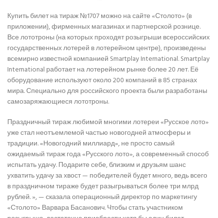
Купить билет на тираж №1707 можно на сайте «Столото» (в
приложении), фирменных магазинах и партнерской рознице.
Все лототроны (на которых проходят розыгрыши всероссийских
государственных лотерей в лотерейном центре), произведены
всемирно известной компанией Smartplay International. Smartplay
International работает на лотерейном рынке более 20 лет. Её
оборудование используют около 200 компаний в 85 странах
мира.
Специально для российского проекта были разработаны
самозаряжающиеся лототроны.
Праздничный тираж любимой многими лотереи «Русское лото»
уже стал неотъемлемой частью новогодней атмосферы и
традиции. «Новогодний миллиард», не просто самый
ожидаемый тираж года «Русского лото», а современный способ
испытать удачу. Подарите себе, близким и друзьям шанс
ухватить удачу за хвост — победителей будет много, ведь всего
в праздничном тираже будет разыгрываться более три млрд
рублей. », — сказала операционный директор по маркетингу
«Столото» Варвара Басанович. Чтобы стать участником