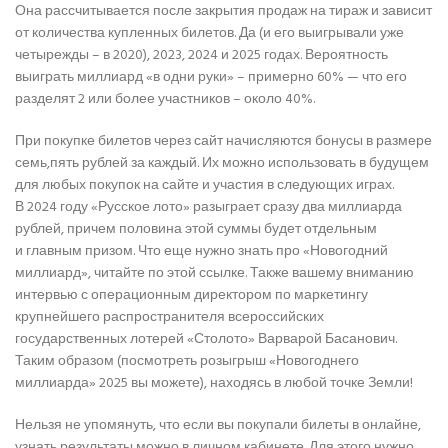
Она рассчитывается после закрытия продаж на тираж и зависит
от количества купленных билетов. Да (и его выигрывали уже
четырежды – в 2020), 2023, 2024 и 2025 годах. Вероятность
выиграть миллиард «в одни руки» – примерно 60% — что его
разделят 2 или более участников – около 40%.
При покупке билетов через сайт начисляются бонусы в размере
семь,пять рублей за каждый. Их можно использовать в будущем
для любых покупок на сайте и участия в следующих играх.
В 2024 году «Русское лото» разыграет сразу два миллиарда
рублей, причем половина этой суммы будет отдельным
и главным призом. Что еще нужно знать про «Новогодний
миллиард», читайте по этой ссылке. Также вашему вниманию
интервью с операционным директором по маркетингу
крупнейшего распространителя всероссийских
государственных лотерей «Столото» Варварой Басанович.
Таким образом (посмотреть розыгрыш «Новогоднего
миллиарда» 2025 вы можете), находясь в любой точке Земли!
Нельзя не упомянуть, что если вы покупали билеты в онлайне,
узнать результаты можно в личном кабинете. Для этого нужно