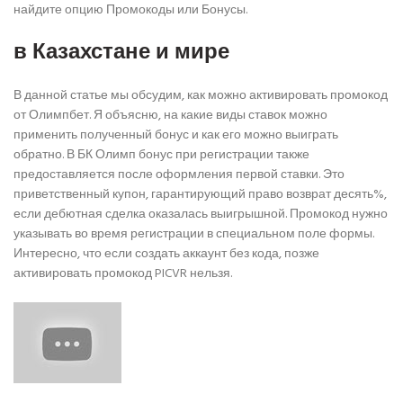
найдите опцию Промокоды или Бонусы.
в Казахстане и мире
В данной статье мы обсудим, как можно активировать промокод
от Олимпбет. Я объясню, на какие виды ставок можно
применить полученный бонус и как его можно выиграть
обратно. В БК Олимп бонус при регистрации также
предоставляется после оформления первой ставки. Это
приветственный купон, гарантирующий право возврат десять%,
если дебютная сделка оказалась выигрышной. Промокод нужно
указывать во время регистрации в специальном поле формы.
Интересно, что если создать аккаунт без кода, позже
активировать промокод PICVR нельзя.