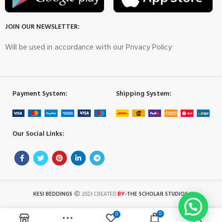
JOIN OUR NEWSLETTER:
Will be used in accordance with our Privacy Policy
Payment System:
Shipping System:
Our Social Links:
BY
KESI BEDDINGS
2023 CREATED
-THE SCHOLAR STUDIOS
.
0
0