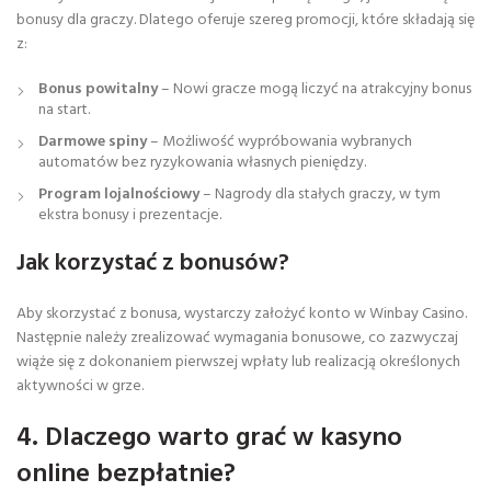
bonusy dla graczy. Dlatego oferuje szereg promocji, które składają się
z:
Bonus powitalny
– Nowi gracze mogą liczyć na atrakcyjny bonus
na start.
Darmowe spiny
– Możliwość wypróbowania wybranych
automatów bez ryzykowania własnych pieniędzy.
Program lojalnościowy
– Nagrody dla stałych graczy, w tym
ekstra bonusy i prezentacje.
Jak korzystać z bonusów?
Aby skorzystać z bonusa, wystarczy założyć konto w Winbay Casino.
Następnie należy zrealizować wymagania bonusowe, co zazwyczaj
wiąże się z dokonaniem pierwszej wpłaty lub realizacją określonych
aktywności w grze.
4. Dlaczego warto grać w kasyno
online bezpłatnie?