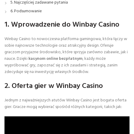
5. Najczęściej zadawane pytania
6. Podsumowanie
1. Wprowadzenie do Winbay Casino
Winbay Casino to nowoczesna platforma gamingowa, która łączy w
sobie najnowsze technologie oraz atrakcyjny design. Oferuje
graczom przyjazne środowisko, które sprzyja zarówno zabawie, jak i
nauce. Dzięki
kasynom online bezpłatnym
, każdy może
wypróbować gry, zapoznać się z ich zasadami i strategią, zanim
zdecyduje się na inwestycję własnych środków.
2. Oferta gier w Winbay Casino
Jednym z najważniejszych atutów Winbay Casino jest bogata oferta
gier. Gracze mogą wybierać spośród różnych kategorii, takich jak: