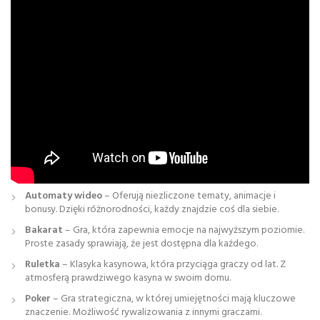
Automaty wideo
– Oferują niezliczone tematy, animacje i
bonusy. Dzięki różnorodności, każdy znajdzie coś dla siebie.
Bakarat
– Gra, która zapewnia emocje na najwyższym poziomie.
Proste zasady sprawiają, że jest dostępna dla każdego.
Ruletka
– Klasyka kasynowa, która przyciąga graczy od lat. Z
atmosferą prawdziwego kasyna w swoim domu.
Poker
– Gra strategiczna, w której umiejętności mają kluczowe
znaczenie. Możliwość rywalizowania z innymi graczami.