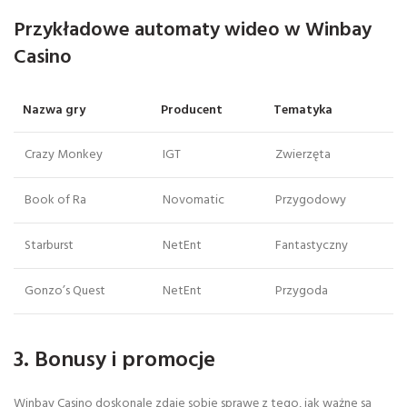
Przykładowe automaty wideo w Winbay
Casino
Nazwa gry
Producent
Tematyka
Crazy Monkey
IGT
Zwierzęta
Book of Ra
Novomatic
Przygodowy
Starburst
NetEnt
Fantastyczny
Gonzo’s Quest
NetEnt
Przygoda
3. Bonusy i promocje
Winbay Casino doskonale zdaje sobie sprawę z tego, jak ważne są