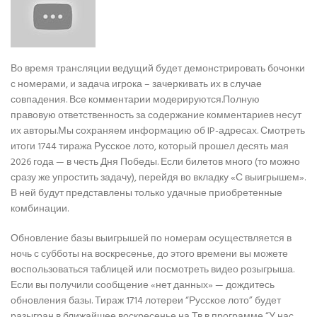
Во время трансляции ведущий будет демонстрировать бочонки
с номерами, и задача игрока – зачеркивать их в случае
совпадения. Все комментарии модерируются.Полную
правовую ответственность за содержание комментариев несут
их авторы.Мы сохраняем информацию об IP-адресах. Смотреть
итоги 1744 тиража Русское лото, который прошел десять мая
2026 года — в честь Дня Победы. Если билетов много (то можно
сразу же упростить задачу), перейдя во вкладку «С выигрышем».
В ней будут представлены только удачные приобретенные
комбинации.
Обновление базы выигрышей по номерам осуществляется в
ночь с субботы на воскресенье, до этого времени вы можете
воспользоваться таблицей или посмотреть видео розыгрыша.
Если вы получили сообщение «нет данных» — дождитесь
обновления базы. Тираж 1714 лотереи “Русское лото” будет
разыгран в ближайшее воскресенье на Тв в программе “У нас