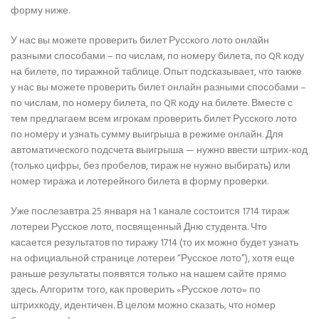
форму ниже.
У нас вы можете проверить билет Русского лото онлайн
разными способами – по числам, по номеру билета, по QR коду
на билете, по тиражной таблице. Опыт подсказывает, что также
у нас вы можете проверить билет онлайн разными способами –
по числам, по номеру билета, по QR коду на билете. Вместе с
тем предлагаем всем игрокам проверить билет Русского лото
по номеру и узнать сумму выигрыша в режиме онлайн. Для
автоматического подсчета выигрыша — нужно ввести штрих-код
(только цифры, без пробелов, тираж не нужно выбирать) или
номер тиража и лотерейного билета в форму проверки.
Уже послезавтра 25 января на 1 канале состоится 1714 тираж
лотереи Русское лото, посвященный Дню студента. Что
касается результатов по тиражу 1714 (то их можно будет узнать
на официальной странице лотереи “Русское лото”), хотя еще
раньше результаты появятся только на нашем сайте прямо
здесь. Алгоритм того, как проверить «Русское лото» по
штрихкоду, идентичен. В целом можно сказать, что номер