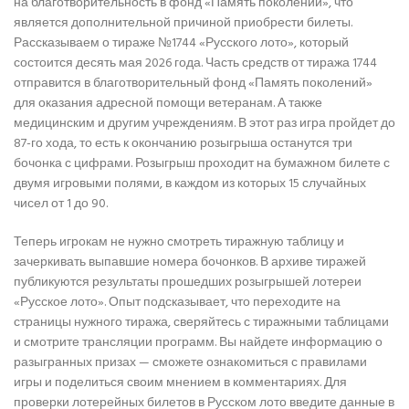
на благотворительность в фонд «Память поколений», что
является дополнительной причиной приобрести билеты.
Рассказываем о тираже №1744 «Русского лото», который
состоится десять мая 2026 года. Часть средств от тиража 1744
отправится в благотворительный фонд «Память поколений»
для оказания адресной помощи ветеранам. А также
медицинским и другим учреждениям. В этот раз игра пройдет до
87-го хода, то есть к окончанию розыгрыша останутся три
бочонка с цифрами. Розыгрыш проходит на бумажном билете с
двумя игровыми полями, в каждом из которых 15 случайных
чисел от 1 до 90.
Теперь игрокам не нужно смотреть тиражную таблицу и
зачеркивать выпавшие номера бочонков. В архиве тиражей
публикуются результаты прошедших розыгрышей лотереи
«Русское лото». Опыт подсказывает, что переходите на
страницы нужного тиража, сверяйтесь с тиражными таблицами
и смотрите трансляции программ. Вы найдете информацию о
разыгранных призах — сможете ознакомиться с правилами
игры и поделиться своим мнением в комментариях. Для
проверки лотерейных билетов в Русском лото введите данные в