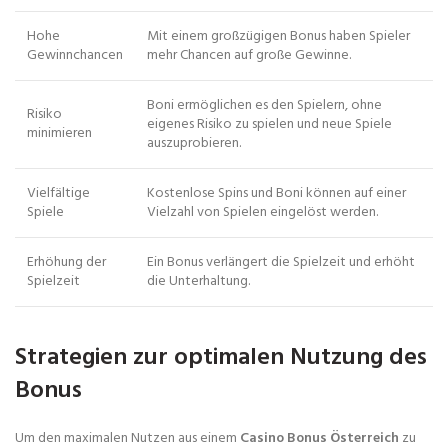
Hohe
Mit einem großzügigen Bonus haben Spieler
Gewinnchancen
mehr Chancen auf große Gewinne.
Boni ermöglichen es den Spielern, ohne
Risiko
eigenes Risiko zu spielen und neue Spiele
minimieren
auszuprobieren.
Vielfältige
Kostenlose Spins und Boni können auf einer
Spiele
Vielzahl von Spielen eingelöst werden.
Erhöhung der
Ein Bonus verlängert die Spielzeit und erhöht
Spielzeit
die Unterhaltung.
Strategien zur optimalen Nutzung des
Bonus
Um den maximalen Nutzen aus einem
Casino Bonus Österreich
zu