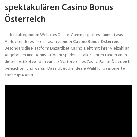
spektakulären Casino Bonus
Österreich
In der aufregenden Welt des Online-Gamings gibt es kaum etwas
Verlockenderes als ein faszinierender
Casino Bonus Österreich
.
Besonders die Plattform Dazardbet Casino zieht mit ihrer Vielzahl an
Angeboten und Bonusaktionen Spieler aus aller Herren Länder an. In
diesem Artikel werden wir die Vorteile eines Casino Bonus Österreich
beleuchten und warum Dazardbet die ideale Wahl für passionierte
Casinospieler ist.