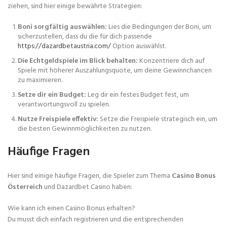
ziehen, sind hier einige bewährte Strategien:
Boni sorgfältig auswählen:
Lies die Bedingungen der Boni, um
sicherzustellen, dass du die für dich passende
https://dazardbetaustria.com/
Option auswählst.
Die Echtgeldspiele im Blick behalten:
Konzentriere dich auf
Spiele mit höherer Auszahlungsquote, um deine Gewinnchancen
zu maximieren.
Setze dir ein Budget:
Leg dir ein festes Budget fest, um
verantwortungsvoll zu spielen.
Nutze Freispiele effektiv:
Setze die Freispiele strategisch ein, um
die besten Gewinnmöglichkeiten zu nutzen.
Häufige Fragen
Hier sind einige häufige Fragen, die Spieler zum Thema
Casino Bonus
Österreich
und Dazardbet Casino haben:
Wie kann ich einen Casino Bonus erhalten?
Du musst dich einfach registrieren und die entsprechenden