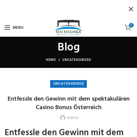
0
MENU
Blog
HOME
UNCATEGORIZED
UNCATEGORIZED
Entfessle den Gewinn mit dem spektakulären
Casino Bonus Österreich
Admin
Entfessle den Gewinn mit dem