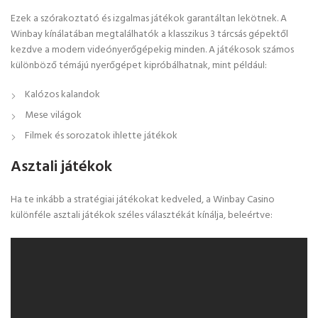
Ezek a szórakoztató és izgalmas játékok garantáltan lekötnek. A
Winbay kínálatában megtalálhatók a klasszikus 3 tárcsás gépektől
kezdve a modern videónyerőgépekig minden. A játékosok számos
különböző témájú nyerőgépet kipróbálhatnak, mint például:
Kalózos kalandok
Mese világok
Filmek és sorozatok ihlette játékok
Asztali játékok
Ha te inkább a stratégiai játékokat kedveled, a Winbay Casino
különféle asztali játékok széles választékát kínálja, beleértve: