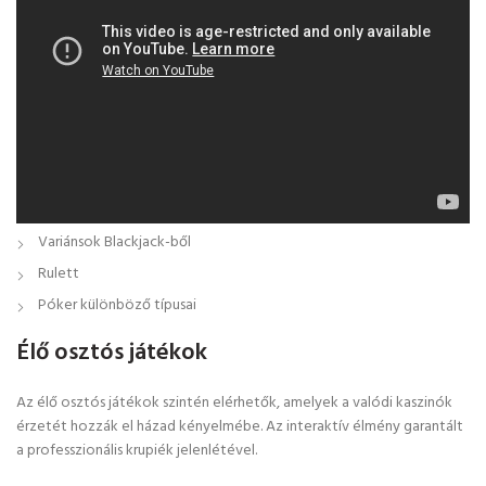
Variánsok Blackjack-ből
Rulett
Póker különböző típusai
Élő osztós játékok
Az élő osztós játékok szintén elérhetők, amelyek a valódi kaszinók
érzetét hozzák el házad kényelmébe. Az interaktív élmény garantált
a professzionális krupiék jelenlétével.