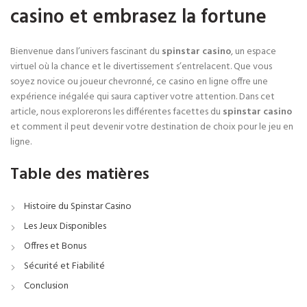
casino et embrasez la fortune
Bienvenue dans l’univers fascinant du
spinstar casino
, un espace
virtuel où la chance et le divertissement s’entrelacent. Que vous
soyez novice ou joueur chevronné, ce casino en ligne offre une
expérience inégalée qui saura captiver votre attention. Dans cet
article, nous explorerons les différentes facettes du
spinstar casino
et comment il peut devenir votre destination de choix pour le jeu en
ligne.
Table des matières
Histoire du Spinstar Casino
Les Jeux Disponibles
Offres et Bonus
Sécurité et Fiabilité
Conclusion