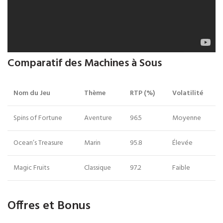
Comparatif des Machines à Sous
Nom du Jeu
Thème
RTP (%)
Volatilité
Spins of Fortune
Aventure
96.5
Moyenne
Ocean’s Treasure
Marin
95.8
Élevée
Magic Fruits
Classique
97.2
Faible
Offres et Bonus