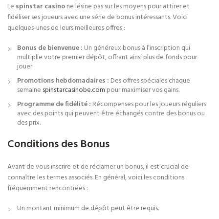
Le
spinstar casino
ne lésine pas sur les moyens pour attirer et
fidéliser ses joueurs avec une série de bonus intéressants. Voici
quelques-unes de leurs meilleures offres :
Bonus de bienvenue :
Un généreux bonus à l’inscription qui
multiplie votre premier dépôt, offrant ainsi plus de fonds pour
jouer.
Promotions hebdomadaires :
Des offres spéciales chaque
semaine
spinstarcasinobe.com
pour maximiser vos gains.
Programme de fidélité :
Récompenses pour les joueurs réguliers
avec des points qui peuvent être échangés contre des bonus ou
des prix.
Conditions des Bonus
Avant de vous inscrire et de réclamer un bonus, il est crucial de
connaître les termes associés. En général, voici les conditions
fréquemment rencontrées :
Un montant minimum de dépôt peut être requis.