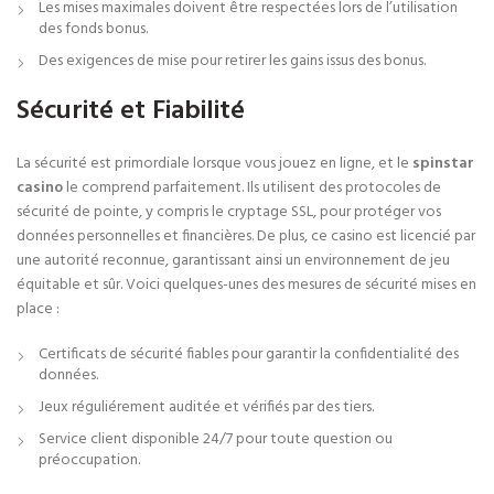
Les mises maximales doivent être respectées lors de l’utilisation
des fonds bonus.
Des exigences de mise pour retirer les gains issus des bonus.
Sécurité et Fiabilité
La sécurité est primordiale lorsque vous jouez en ligne, et le
spinstar
casino
le comprend parfaitement. Ils utilisent des protocoles de
sécurité de pointe, y compris le cryptage SSL, pour protéger vos
données personnelles et financières. De plus, ce casino est licencié par
une autorité reconnue, garantissant ainsi un environnement de jeu
équitable et sûr. Voici quelques-unes des mesures de sécurité mises en
place :
Certificats de sécurité fiables pour garantir la confidentialité des
données.
Jeux réguliérement auditée et vérifiés par des tiers.
Service client disponible 24/7 pour toute question ou
préoccupation.