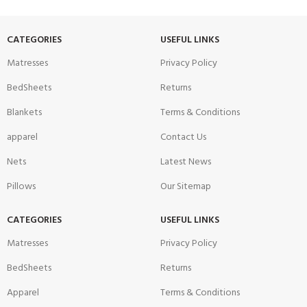
CATEGORIES
USEFUL LINKS
Matresses
Privacy Policy
BedSheets
Returns
Blankets
Terms & Conditions
apparel
Contact Us
Nets
Latest News
Pillows
Our Sitemap
CATEGORIES
USEFUL LINKS
Matresses
Privacy Policy
BedSheets
Returns
Apparel
Terms & Conditions