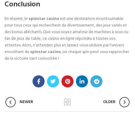
Conclusion
En résumé, le
spinstar casino
est une destination incontournable
pour tous ceux qui recherchent du divertissement, des jeux variés et
des bonus alléchants. Que vous soyez amateur de machines à sous ou
fan de jeux de table, ce casino en ligne répondra à toutes vos
attentes. Alors, n’attendez plus et laissez-vous séduire par l’univers
envoûtant du
spinstar casino
, où chaque spin peut vous rapprocher
de la victoire tant convoitée !
NEWER
OLDER