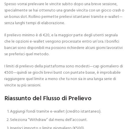
Spesso vorrai prelevare le vincite subito dopo una breve sessione,
specialmente se hai ottenuto una grande vincita con un gioco crash o
un bonus slot. Rollino permette prelievi istantanei tramite e-wallet—
senza lunghi tempi di elaborazione.
Il prelievo minimo è di €20, e la maggior parte degli utenti segnala
che le opzioni e-wallet vengono processate entro un’ora. I bonifici
bancari sono disponibili ma possono richiedere alcuni giorni lavorativi
se preferisci quel metodo.
I limiti di prelievo della piattaforma sono modesti—cap giornaliero di
€500—quindi se giochi brevi burst con puntate basse, è improbabile
raggiungere quel limite a meno che tu non sia in una lunga serie di
vincite su più sessioni.
Riassunto del Flusso di Prelievo
Aggiungi fondi tramite e-wallet (credito istantaneo).
Seleziona “Withdraw” dal menu dell’account.
Inserisci importo ≤ limite giornaliero (€500).