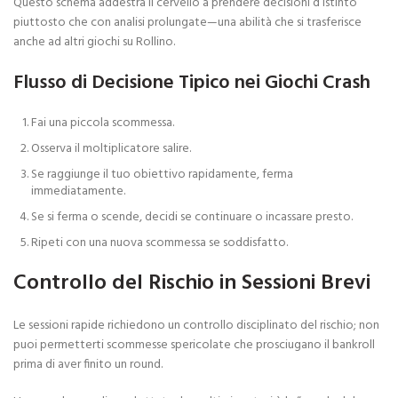
Questo schema addestra il cervello a prendere decisioni d’istinto
piuttosto che con analisi prolungate—una abilità che si trasferisce
anche ad altri giochi su Rollino.
Flusso di Decisione Tipico nei Giochi Crash
Fai una piccola scommessa.
Osserva il moltiplicatore salire.
Se raggiunge il tuo obiettivo rapidamente, ferma
immediatamente.
Se si ferma o scende, decidi se continuare o incassare presto.
Ripeti con una nuova scommessa se soddisfatto.
Controllo del Rischio in Sessioni Brevi
Le sessioni rapide richiedono un controllo disciplinato del rischio; non
puoi permetterti scommesse spericolate che prosciugano il bankroll
prima di aver finito un round.