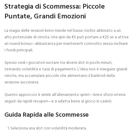
Strategia di Scommessa: Piccole
Puntate, Grandi Emozioni
La magia delle sessioni brevi risiede nel basso rischio abbinato a un
alto potenziale di vincita. Una spin da €5 può portare a €25 se si attiva
un round bonus—abbastanza per mantenerti coinvolto senza rischiare
i fondi principali.
Spesso vedi i giocatori ruotare tra diversi slot in pochi minuti,
testando volatilità e tassi di pagamento. L’idea non è inseguire grandi
vincite, ma accumulare piccole che alimentano il bankroll della
sessione successiva.
Questo approccio è simile all’allenamento sprint—brevi sforzi intensi
seguiti da rapidi recuperi—e si adatta bene al gioco in casinò.
Guida Rapida alle Scommesse
Seleziona una slot con volatilità moderata.