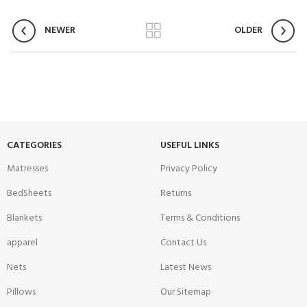
NEWER
OLDER
CATEGORIES
USEFUL LINKS
Matresses
Privacy Policy
BedSheets
Returns
Blankets
Terms & Conditions
apparel
Contact Us
Nets
Latest News
Pillows
Our Sitemap