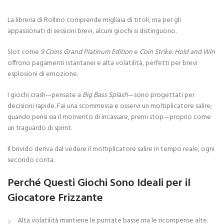
La libreria di Rollino comprende migliaia di titoli, ma per gli
appassionati di sessioni brevi, alcuni giochi si distinguono.
Slot come
9 Coins Grand Platinum Edition
e
Coin Strike: Hold and Win
offrono pagamenti istantanei e alta volatilità, perfetti per brevi
esplosioni di emozione.
I giochi crash—pensate a
Big Bass Splash
—sono progettati per
decisioni rapide. Fai una scommessa e osservi un moltiplicatore salire;
quando pensi sia il momento di incassare, premi stop—proprio come
un traguardo di sprint.
Il brivido deriva dal vedere il moltiplicatore salire in tempo reale; ogni
secondo conta.
Perché Questi Giochi Sono Ideali per il
Giocatore Frizzante
Alta volatilità mantiene le puntate basse ma le ricompense alte.