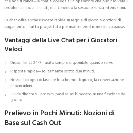
che non si carica—la chat ti collega a un operatore che può risolvere il
problema in pochi minuti, mantenendo la sessione senza interruzioni.
La chat offre anche risposte rapide su regole di gioco o opzioni di
pagamento—tutto progettato per mantenere il ritmo senza pause.
Vantaggi della Live Chat per i Giocatori
Veloci
Disponibilità 24/7—aiuto sempre disponibile quando serve.
Risposte rapide—solitamente sotto due minuti.
Nessun bisogno di lasciare lo schermo di gioco; la conversazione
rimane inline.
Guida diretta sui prossimi passi se sei bloccato su una funzione del
gioco.
Prelievo in Pochi Minuti: Nozioni di
Base sul Cash Out