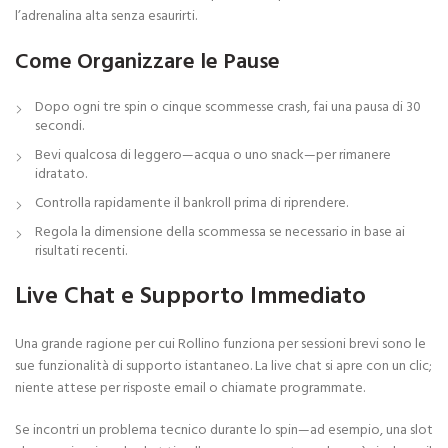
l’adrenalina alta senza esaurirti.
Come Organizzare le Pause
Dopo ogni tre spin o cinque scommesse crash, fai una pausa di 30
secondi.
Bevi qualcosa di leggero—acqua o uno snack—per rimanere
idratato.
Controlla rapidamente il bankroll prima di riprendere.
Regola la dimensione della scommessa se necessario in base ai
risultati recenti.
Live Chat e Supporto Immediato
Una grande ragione per cui Rollino funziona per sessioni brevi sono le
sue funzionalità di supporto istantaneo. La live chat si apre con un clic;
niente attese per risposte email o chiamate programmate.
Se incontri un problema tecnico durante lo spin—ad esempio, una slot