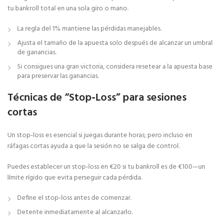
tu bankroll total en una sola giro o mano.
La regla del 1% mantiene las pérdidas manejables.
Ajusta el tamaño de la apuesta solo después de alcanzar un umbral
de ganancias.
Si consigues una gran victoria, considera resetear a la apuesta base
para preservar las ganancias.
Técnicas de “Stop‑Loss” para sesiones
cortas
Un stop‑loss es esencial si juegas durante horas; pero incluso en
ráfagas cortas ayuda a que la sesión no se salga de control.
Puedes establecer un stop‑loss en €20 si tu bankroll es de €100—un
límite rígido que evita perseguir cada pérdida.
Define el stop‑loss antes de comenzar.
Detente inmediatamente al alcanzarlo.