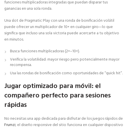
funciones multiplicadoras integradas que puedan disparar tus
ganancias en una sola ronda.
Una slot de Pragmatic Play con una ronda de bonificación volátil
puede ofrecer un multiplicador de 10× en cualquier giro—lo que
significa que incluso una sola victoria puede acercarte a tu objetivo
en minutos.
Busca funciones multiplicadoras (2×–10×).
Verifica la volatilidad: mayor riesgo pero potencialmente mayor
recompensa.
Usa las rondas de bonificación como oportunidades de “quick hit”.
Jugar optimizado para móvil: el
compañero perfecto para sesiones
rápidas
No necesitas una app dedicada para disfrutar de los juegos rápidos de
Frumzi
; el diseño responsive del sitio funciona en cualquier dispositivo