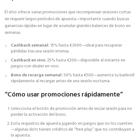
El sitio ofrece varias promociones que recompensan sesiones cortas
sin requerir largos períodos de apuesta—importante cuando buscas
ganancias rápidas en lugar de acumular grandes balances de bono en
semanas.
Cashback semanal:
15% hasta €3000—ideal para recuperar
pérdidas tras una sesión intensa.
Cashback en vivo:
25% hasta €200—disponible al instante en
juegos con dealer en vivo.
Bono de recarga semanal:
50% hasta €500—aumenta tu bankroll
rápidamente al recargar antes de una sesión nocturna.
“Cómo usar promociones rápidamente”
Selecciona el botón de promoción antes de iniciar sesión para no
perder la activación del bono.
Evita requisitos de apuesta jugando en juegos que no los cuenten
—algunas slots tienen créditos de “free play” que no contribuyen a
la apuesta.