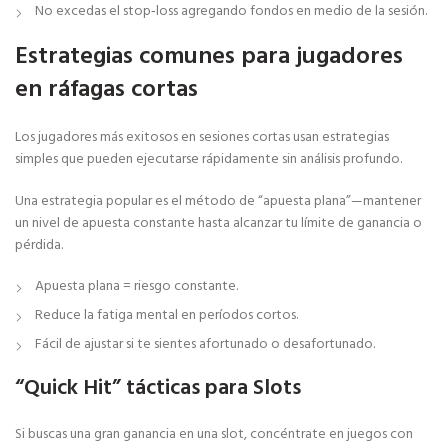
No excedas el stop‑loss agregando fondos en medio de la sesión.
Estrategias comunes para jugadores
en ráfagas cortas
Los jugadores más exitosos en sesiones cortas usan estrategias
simples que pueden ejecutarse rápidamente sin análisis profundo.
Una estrategia popular es el método de “apuesta plana”—mantener
un nivel de apuesta constante hasta alcanzar tu límite de ganancia o
pérdida.
Apuesta plana = riesgo constante.
Reduce la fatiga mental en períodos cortos.
Fácil de ajustar si te sientes afortunado o desafortunado.
“Quick Hit” tácticas para Slots
Si buscas una gran ganancia en una slot, concéntrate en juegos con