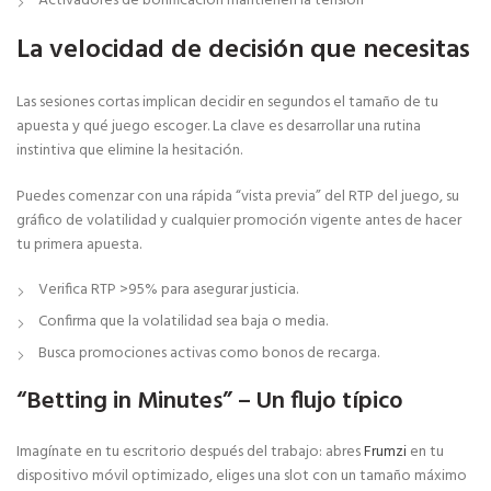
Activadores de bonificación mantienen la tensión
La velocidad de decisión que necesitas
Las sesiones cortas implican decidir en segundos el tamaño de tu
apuesta y qué juego escoger. La clave es desarrollar una rutina
instintiva que elimine la hesitación.
Puedes comenzar con una rápida “vista previa” del RTP del juego, su
gráfico de volatilidad y cualquier promoción vigente antes de hacer
tu primera apuesta.
Verifica RTP >95% para asegurar justicia.
Confirma que la volatilidad sea baja o media.
Busca promociones activas como bonos de recarga.
“Betting in Minutes” – Un flujo típico
Imagínate en tu escritorio después del trabajo: abres
Frumzi
en tu
dispositivo móvil optimizado, eliges una slot con un tamaño máximo