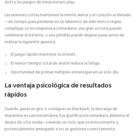
slots y los juegos de mesa instant‑play.
Las sesiones cortas mantienen la mente alerta y el corazón acelerado
—sin tiempo para perderse en un laberinto de side‑bets o reglas
complejas. La recompensa es inmediata: una gran victoria puede
celebrarse al instante, o una pérdida puede dejarse pasar antes de
realizar la siguiente apuesta.
El juego rápido mantiene tu interés.
El menor tiempo total de sesión reduce la fatiga.
Oportunidad de probar múltiples estrategias en un solo día.
La ventaja psicológica de resultados
rápidos
Cuando ganas un giro o consigues un blackjack, la descarga de
dopamina es casi instantánea. Esa gratificación inmediata alimenta el
deseo de otra ronda—creando un ciclo que es emocionante y
potencialmente arriesgado si no se gestiona correctamente.