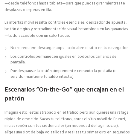
—desde teléfonos hasta tablets—para que puedas girar mientras te
desplazas o esperas en fila.
La interfaz móvil resalta controles esenciales: deslizador de apuesta,
botón de giro y retroalimentación visual instantánea en las ganancias
—todo accesible con un solo toque.
No se requiere descargar apps—solo abre el sitio en tu navegador.
Los controles permanecen iguales en todos los tamaños de
pantalla.
Puedes pausar la sesión simplemente cerrando la pestaña (el
servidor mantiene tu saldo intacto).
Escenarios “On‑the‑Go” que encajan en el
patrón
Imagina esto: estás atrapado en el tráfico pero aún quieres una ráfaga
rápida de emoción. Sacas tu teléfono, abres el sitio móvil de Frumzi,
inicias sesión con tus credenciales (sin necesidad de login social),
eliges una slot de baja volatilidad y realizas tu primer giro en segundos