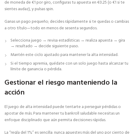
de moneda de €1 por giro, configuras tu apuesta en €0.25 (o €1 si te
sientes audaz), y pulsas spin.
Ganas un pago pequeño; decides rápidamente si te quedas o cambias
a otro título—todo en menos de sesenta segundos.
Selecciona juego → revisa estadísticas → realiza apuesta → gira
→ resultado → decide siguiente paso.
Mantén este ciclo ajustado para mantener la alta intensidad.
Si el tiempo apremia, quédate con un solo juego hasta alcanzar tu
límite de ganancia o pérdida.
Gestionar el riesgo manteniendo la
acción
El juego de alta intensidad puede tentarte a perseguir pérdidas o
apostar de más. Para mantener tu bankroll saludable necesitas un
enfoque disciplinado que aún permita decisiones rápidas.
La “regla del 1%” es sencilla: nunca apuestes más del uno por ciento de