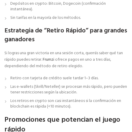
Depósitos en crypto: Bitcoin, Dogecoin (confirmación
instantánea).
Sin tarifas en la mayoría de los métodos.
Estrategia de “Retiro Rápido” para grandes
ganadores
Si logras una gran victoria en una sesión corta, querrás saber qué tan
rápido puedes retirar.
Frumzi
ofrece pagos en uno a tres días,
dependiendo del método de retiro elegido.
Retiro con tarjeta de crédito suele tardar 1–3 días.
Las e-wallets (Skrill/Neteller) se procesan más rápido, pero pueden
tener restricciones según la ubicación.
Los retiros en crypto son casi instantáneos si la confirmación en
blockchain es rápida (<10 minutos).
Promociones que potencian el juego
rápido