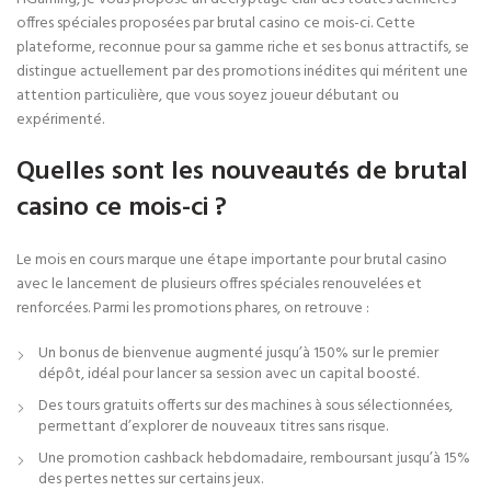
offres spéciales proposées par brutal casino ce mois-ci. Cette
plateforme, reconnue pour sa gamme riche et ses bonus attractifs, se
distingue actuellement par des promotions inédites qui méritent une
attention particulière, que vous soyez joueur débutant ou
expérimenté.
Quelles sont les nouveautés de brutal
casino ce mois-ci ?
Le mois en cours marque une étape importante pour brutal casino
avec le lancement de plusieurs offres spéciales renouvelées et
renforcées. Parmi les promotions phares, on retrouve :
Un bonus de bienvenue augmenté jusqu’à 150% sur le premier
dépôt, idéal pour lancer sa session avec un capital boosté.
Des tours gratuits offerts sur des machines à sous sélectionnées,
permettant d’explorer de nouveaux titres sans risque.
Une promotion cashback hebdomadaire, remboursant jusqu’à 15%
des pertes nettes sur certains jeux.