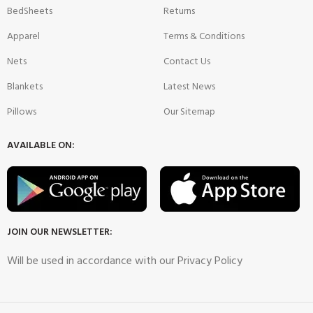
BedSheets
Returns
Apparel
Terms & Conditions
Nets
Contact Us
Blankets
Latest News
Pillows
Our Sitemap
AVAILABLE ON:
JOIN OUR NEWSLETTER:
Will be used in accordance with our Privacy Policy