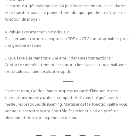
Le statut est généralement mis à jour instantanément ; la validation
et le transfert bancaire peuvent prendre quelques heures à jours en
fonction du moyen.
4. Puis-je exporter mon historique ?
Oui, certaines options d’export en PDF ou CSV sont disponibles pour
une gestion externe.
5. Que faire si je remarque une erreur dans mes transactions ?
Contactez immédiatement le support client via chat ou email avec
les détails pour une résolution rapide.
En conclusion, Golden Panda propose un outil d’historique des
transactions simple à utiliser, complet et sécurisé, aligné avec les
meilleures pratiques du iGaming. Maîtriser cette fonctionnalité vous
permet d’accroître votre contrôle financier et ainsi de profiter
pleinement de votre expérience de jeu.