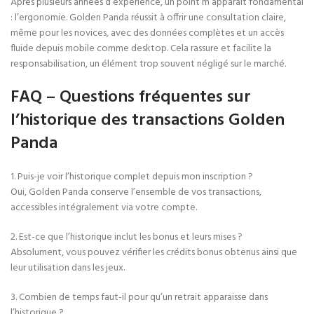
Après plusieurs années d’expérience, un point m’apparaît fondamental
: l’ergonomie. Golden Panda réussit à offrir une consultation claire,
même pour les novices, avec des données complètes et un accès
fluide depuis mobile comme desktop. Cela rassure et facilite la
responsabilisation, un élément trop souvent négligé sur le marché.
FAQ – Questions fréquentes sur
l’historique des transactions Golden
Panda
1. Puis-je voir l’historique complet depuis mon inscription ?
Oui, Golden Panda conserve l’ensemble de vos transactions,
accessibles intégralement via votre compte.
2. Est-ce que l’historique inclut les bonus et leurs mises ?
Absolument, vous pouvez vérifier les crédits bonus obtenus ainsi que
leur utilisation dans les jeux.
3. Combien de temps faut-il pour qu’un retrait apparaisse dans
l’historique ?