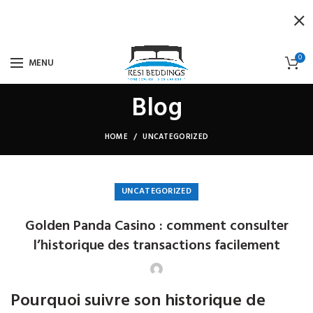
0
MENU
Blog
HOME
UNCATEGORIZED
UNCATEGORIZED
Golden Panda Casino : comment consulter
l’historique des transactions facilement
Pourquoi suivre son historique de