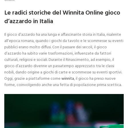
Le radici storiche del Winnita Online gioco
d’azzardo in Italia
Il gioco d’azzardo ha una lunga e affascinante storia in Italia, risalente
all’epoca romana, quando i giochi da tavolo e le scommesse su eventi
pubblici erano molto diffusi. Con il passare dei secoli, il gioco
d’azzardo ha subito varie trasformazioni, influenzate da fattori
culturali, religiosi e sociali. Durante il Rinascimento, ad esempio, il
gioco d’azzardo divenne un passatempo apprezzato tra le classi
nobili, dando origine a giochi di carte e scommesse su eventi sportivi.
Oggi, grazie a piattaforme come
winnita
, il gioco ha preso nuove
forme, coinvolgendo anche una fetta di popolazione prima scettica.