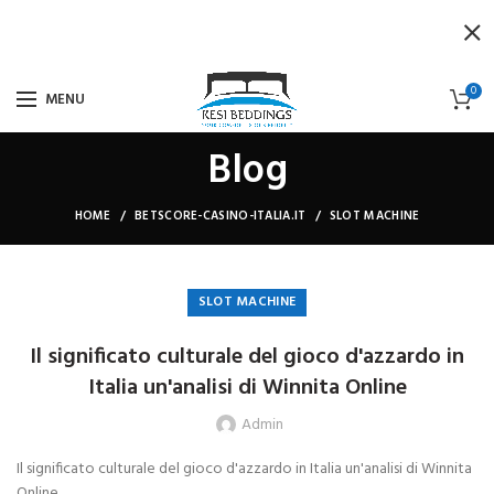
0
MENU
Blog
HOME
BETSCORE-CASINO-ITALIA.IT
SLOT MACHINE
SLOT MACHINE
Il significato culturale del gioco d'azzardo in
Italia un'analisi di Winnita Online
Admin
Il significato culturale del gioco d'azzardo in Italia un'analisi di Winnita
Online