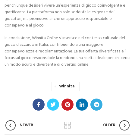
per chiunque desideri vivere un’esperienza di gioco coinvolgente e
gratificante. La piattaforma non solo soddisfa le esigenze dei
giocatori, ma promuove anche un approccio responsabile e
consapevole al gioco.
In conclusione, Winnita Online si inserisce nel contesto culturale del
gioco d’azzardo in Italia, contribuendo a una maggiore
consapevolezza e regolamentazione. La sua offerta diversificata e il
focus sul gioco responsabile la rendono una scelta ideale per chi cerca
un modo sicuro e divertente di divertirsi online.
Winnita
NEWER
OLDER