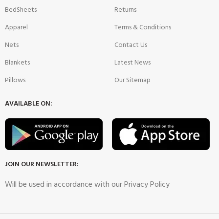
BedSheets
Returns
Apparel
Terms & Conditions
Nets
Contact Us
Blankets
Latest News
Pillows
Our Sitemap
AVAILABLE ON:
JOIN OUR NEWSLETTER:
Will be used in accordance with our Privacy Policy