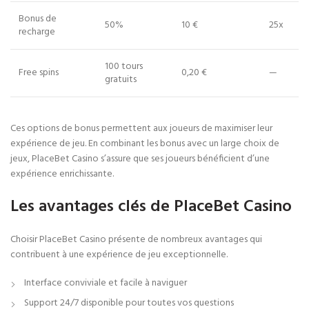
Bonus de
50%
10 €
25x
recharge
100 tours
Free spins
0,20 €
—
gratuits
Ces options de bonus permettent aux joueurs de maximiser leur
expérience de jeu. En combinant les bonus avec un large choix de
jeux, PlaceBet Casino s’assure que ses joueurs bénéficient d’une
expérience enrichissante.
Les avantages clés de PlaceBet Casino
Choisir PlaceBet Casino présente de nombreux avantages qui
contribuent à une expérience de jeu exceptionnelle.
Interface conviviale et facile à naviguer
Support 24/7 disponible pour toutes vos questions