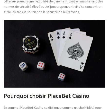
offre aux joueurs une flexibilité de paiement tout en maintenant des
normes de sécurité élevées. Les joueurs peuvent ainsi se concentrer
sur le jeu sans se soucier de la sécurité de leurs fonds.
Pourquoi choisir PlaceBet Casino
En somme, PlaceBet Casino se distingue comme un choix idéal pour