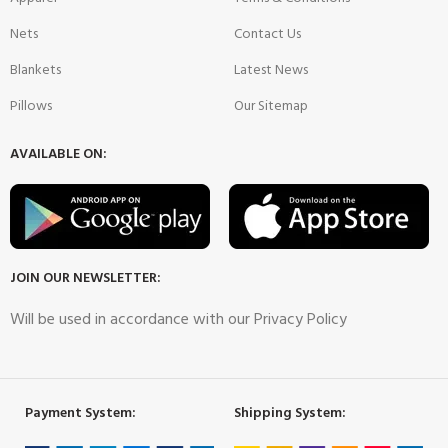
Nets
Contact Us
Blankets
Latest News
Pillows
Our Sitemap
AVAILABLE ON:
JOIN OUR NEWSLETTER:
Will be used in accordance with our Privacy Policy
Payment System:
Shipping System: