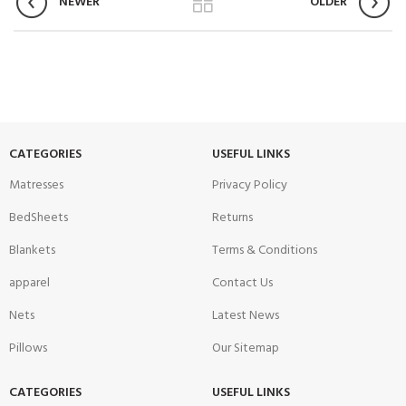
NEWER
OLDER
CATEGORIES
USEFUL LINKS
Matresses
Privacy Policy
BedSheets
Returns
Blankets
Terms & Conditions
apparel
Contact Us
Nets
Latest News
Pillows
Our Sitemap
CATEGORIES
USEFUL LINKS