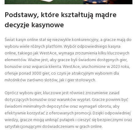
Podstawy, które kształtują mądre
decyzje kasynowe
Świat kasyn online stał się niezwykle konkurencyjny, a gracze mają do
wyboru wiele różnych platform. Wybór odpowiedniego kasyna
online, takiego jak WestAce, wymaga zrozumienia kilku kluczowych
elementów. Ważne jest, aby gracze byli świadomi dostępnych gier,
bonusów oraz wsparcia klienta. WestAce, uruchomione w 2023 roku,
oferuje ponad 3000 gier, co czyni je atrakcyjnym wyborem dla
miłośników zarówno slotów, jak i gier stołowych.
Oprócz wyboru gier, kluczowe jest również zrozumienie zasad
dotyczących bonusów oraz warunków wypłat. Gracze powinni być
świadomi minimalnych depozytów oraz wymagań obrotu, aby
efektywnie korzystać z oferowanych promocji. Dzięki odpowiedniej
wiedzy, gracze mogą uniknąć pułapek i cieszyć się bezpiecznymi oraz
satysfakcjonującymi doświadczeniami w grach online.