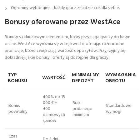
Ogromny wybór gier – każdy gracz znajdzie coś dla siebie.
Bonusy oferowane przez WestAce
Bonusy są kluczowym elementem, który przyciąga graczy do kasyn
online. WestAce wyróżnia się w tej kwestii, oferując różnorodne
promocje, które zwiększają wartość depozytów. Przyjrzyjmy się
dokładniej, jakie bonusy i oferty są dostępne dla graczy.
TYP
MINIMALNY
WYMAGANIA
WARTOŚĆ
BONUSU
DEPOZYT
OBROTU
400% do 15
000 € +
Brak
Bonus
Standardowe
400
podanego
powitalny
wymogi
darmowych
minimum
spinów
Czas
Do 3 dni