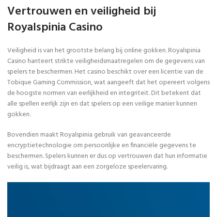
Vertrouwen en veiligheid bij
Royalspinia Casino
Veiligheid is van het grootste belang bij online gokken. Royalspinia
Casino hanteert strikte veiligheidsmaatregelen om de gegevens van
spelers te beschermen. Het casino beschikt over een licentie van de
Tobique Gaming Commission, wat aangeeft dat het opereert volgens
de hoogste normen van eerlijkheid en integriteit. Dit betekent dat
alle spellen eerlijk zijn en dat spelers op een veilige manier kunnen
gokken.
Bovendien maakt Royalspinia gebruik van geavanceerde
encryptietechnologie om persoonlijke en financiële gegevens te
beschermen. Spelers kunnen er dus op vertrouwen dat hun informatie
veilig is, wat bijdraagt aan een zorgeloze speelervaring.