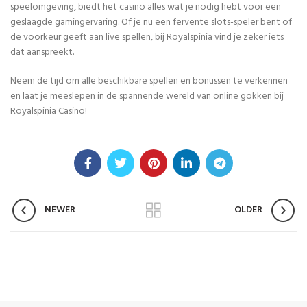
speelomgeving, biedt het casino alles wat je nodig hebt voor een
geslaagde gamingervaring. Of je nu een fervente slots-speler bent of
de voorkeur geeft aan live spellen, bij Royalspinia vind je zeker iets
dat aanspreekt.
Neem de tijd om alle beschikbare spellen en bonussen te verkennen
en laat je meeslepen in de spannende wereld van online gokken bij
Royalspinia Casino!
NEWER
OLDER