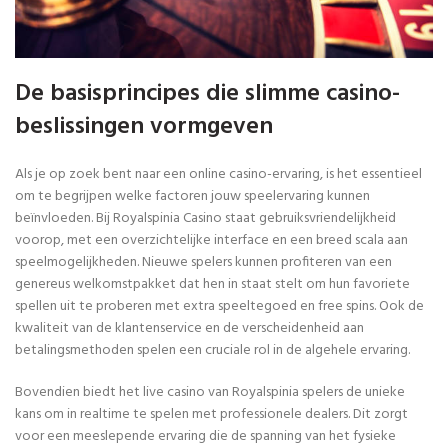
De basisprincipes die slimme casino-
beslissingen vormgeven
Als je op zoek bent naar een online casino-ervaring, is het essentieel
om te begrijpen welke factoren jouw speelervaring kunnen
beïnvloeden. Bij Royalspinia Casino staat gebruiksvriendelijkheid
voorop, met een overzichtelijke interface en een breed scala aan
speelmogelijkheden. Nieuwe spelers kunnen profiteren van een
genereus welkomstpakket dat hen in staat stelt om hun favoriete
spellen uit te proberen met extra speeltegoed en free spins. Ook de
kwaliteit van de klantenservice en de verscheidenheid aan
betalingsmethoden spelen een cruciale rol in de algehele ervaring.
Bovendien biedt het live casino van Royalspinia spelers de unieke
kans om in realtime te spelen met professionele dealers. Dit zorgt
voor een meeslepende ervaring die de spanning van het fysieke