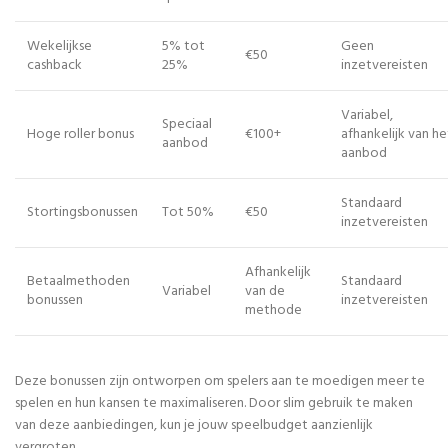
Wekelijkse
5% tot
Geen
€50
cashback
25%
inzetvereisten
Variabel,
Speciaal
Hoge roller bonus
€100+
afhankelijk van he
aanbod
aanbod
Standaard
Stortingsbonussen
Tot 50%
€50
inzetvereisten
Afhankelijk
Betaalmethoden
Standaard
Variabel
van de
bonussen
inzetvereisten
methode
Deze bonussen zijn ontworpen om spelers aan te moedigen meer te
spelen en hun kansen te maximaliseren. Door slim gebruik te maken
van deze aanbiedingen, kun je jouw speelbudget aanzienlijk
vergroten.