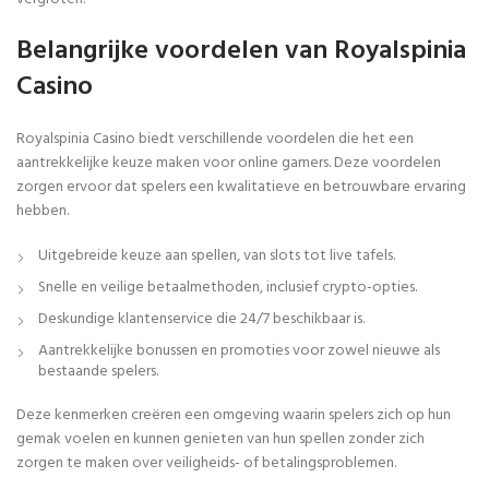
Belangrijke voordelen van Royalspinia
Casino
Royalspinia Casino biedt verschillende voordelen die het een
aantrekkelijke keuze maken voor online gamers. Deze voordelen
zorgen ervoor dat spelers een kwalitatieve en betrouwbare ervaring
hebben.
Uitgebreide keuze aan spellen, van slots tot live tafels.
Snelle en veilige betaalmethoden, inclusief crypto-opties.
Deskundige klantenservice die 24/7 beschikbaar is.
Aantrekkelijke bonussen en promoties voor zowel nieuwe als
bestaande spelers.
Deze kenmerken creëren een omgeving waarin spelers zich op hun
gemak voelen en kunnen genieten van hun spellen zonder zich
zorgen te maken over veiligheids- of betalingsproblemen.