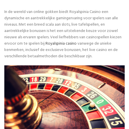
In de wereld van online gokken biedt Royalspinia Casino een
dynamische en aantrekkelijke gamingervaring voor spelers van alle
niveaus. Met een breed scala aan slots, live tafelspellen, en
aantrekkelijke bonussen is het een uitstekende keuze voor zowel
nieuwe als ervaren spelers. Veel liefhebbers van casinospellen kiezen
ervoor om te spelen bij
Royalspinia casino
vanwege de unieke
kenmerken, inclusief de exclusieve bonussen, het live casino en de
verschillende betaalmethoden die beschikbaar zijn.