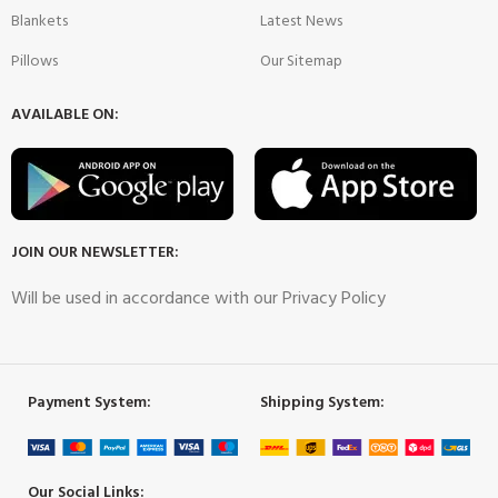
Blankets
Latest News
Pillows
Our Sitemap
AVAILABLE ON:
JOIN OUR NEWSLETTER:
Will be used in accordance with our Privacy Policy
Payment System:
Shipping System:
Our Social Links: