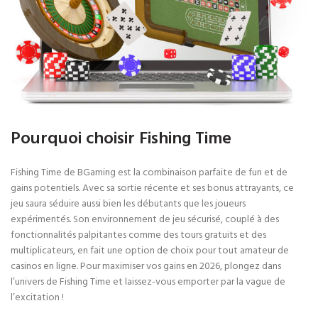
Pourquoi choisir Fishing Time
Fishing Time de BGaming est la combinaison parfaite de fun et de
gains potentiels. Avec sa sortie récente et ses bonus attrayants, ce
jeu saura séduire aussi bien les débutants que les joueurs
expérimentés. Son environnement de jeu sécurisé, couplé à des
fonctionnalités palpitantes comme des tours gratuits et des
multiplicateurs, en fait une option de choix pour tout amateur de
casinos en ligne. Pour maximiser vos gains en 2026, plongez dans
l’univers de Fishing Time et laissez-vous emporter par la vague de
l’excitation !