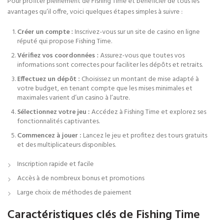
Pour profiter pleinement de Fishing Time et bénéficier de tous les
avantages qu’il offre, voici quelques étapes simples à suivre :
Créer un compte :
Inscrivez-vous sur un site de casino en ligne
réputé qui propose Fishing Time.
Vérifiez vos coordonnées :
Assurez-vous que toutes vos
informations sont correctes pour faciliter les dépôts et retraits.
Effectuez un dépôt :
Choisissez un montant de mise adapté à
votre budget, en tenant compte que les mises minimales et
maximales varient d’un casino à l’autre.
Sélectionnez votre jeu :
Accédez à Fishing Time et explorez ses
fonctionnalités captivantes.
Commencez à jouer :
Lancez le jeu et profitez des tours gratuits
et des multiplicateurs disponibles.
Inscription rapide et facile
Accès à de nombreux bonus et promotions
Large choix de méthodes de paiement
Caractéristiques clés de Fishing Time