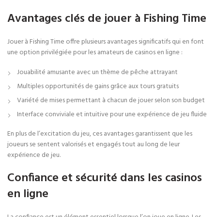
Avantages clés de jouer à Fishing Time
Jouer à Fishing Time offre plusieurs avantages significatifs qui en font
une option privilégiée pour les amateurs de casinos en ligne :
Jouabilité amusante avec un thème de pêche attrayant
Multiples opportunités de gains grâce aux tours gratuits
Variété de mises permettant à chacun de jouer selon son budget
Interface conviviale et intuitive pour une expérience de jeu fluide
En plus de l’excitation du jeu, ces avantages garantissent que les
joueurs se sentent valorisés et engagés tout au long de leur
expérience de jeu.
Confiance et sécurité dans les casinos
en ligne