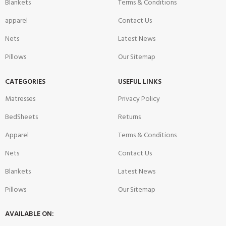
Blankets
Terms & Conditions
apparel
Contact Us
Nets
Latest News
Pillows
Our Sitemap
CATEGORIES
USEFUL LINKS
Matresses
Privacy Policy
BedSheets
Returns
Apparel
Terms & Conditions
Nets
Contact Us
Blankets
Latest News
Pillows
Our Sitemap
AVAILABLE ON: