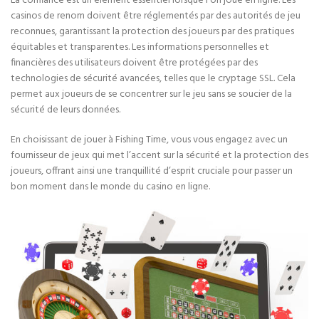
La confiance est un élément essentiel lorsque l’on joue en ligne. Les
casinos de renom doivent être réglementés par des autorités de jeu
reconnues, garantissant la protection des joueurs par des pratiques
équitables et transparentes. Les informations personnelles et
financières des utilisateurs doivent être protégées par des
technologies de sécurité avancées, telles que le cryptage SSL. Cela
permet aux joueurs de se concentrer sur le jeu sans se soucier de la
sécurité de leurs données.
En choisissant de jouer à Fishing Time, vous vous engagez avec un
fournisseur de jeux qui met l’accent sur la sécurité et la protection des
joueurs, offrant ainsi une tranquillité d’esprit cruciale pour passer un
bon moment dans le monde du casino en ligne.