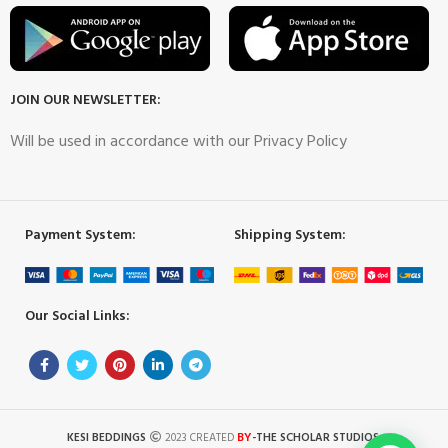
JOIN OUR NEWSLETTER:
Will be used in accordance with our Privacy Policy
Payment System:
Shipping System:
Our Social Links:
BY
KESI BEDDINGS
2023 CREATED
-THE SCHOLAR STUDIOS
.