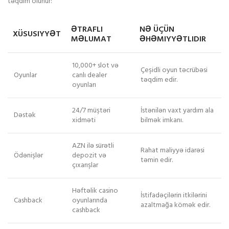
təqdim olunur:
ƏTRAFLI
NƏ ÜÇÜN
XÜSUSIYYƏT
MƏLUMAT
ƏHƏMIYYƏTLIDIR
10,000+ slot və
Çeşidli oyun təcrübəsi
Oyunlar
canlı dealer
təqdim edir.
oyunları
24/7 müştəri
İstənilən vaxt yardım ala
Dəstək
xidməti
bilmək imkanı.
AZN ilə sürətli
Rahat maliyyə idarəsi
Ödənişlər
depozit və
təmin edir.
çıxarışlar
Həftəlik casino
İstifadəçilərin itkilərini
Cashback
oyunlarında
azaltmağa kömək edir.
cashback