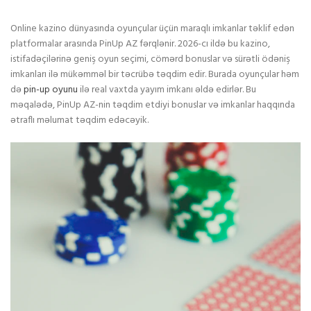
Online kazino dünyasında oyunçular üçün maraqlı imkanlar təklif edən
platformalar arasında PinUp AZ fərqlənir. 2026-cı ildə bu kazino,
istifadəçilərinə geniş oyun seçimi, cömərd bonuslar və sürətli ödəniş
imkanları ilə mükəmməl bir təcrübə təqdim edir. Burada oyunçular həm
də
pin-up oyunu
ilə real vaxtda yayım imkanı əldə edirlər. Bu
məqalədə, PinUp AZ-nin təqdim etdiyi bonuslar və imkanlar haqqında
ətraflı məlumat təqdim edəcəyik.