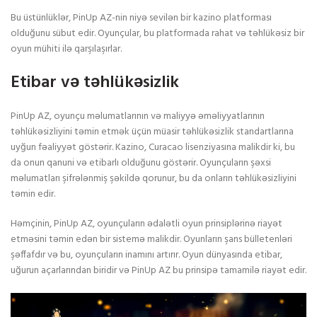
Bu üstünlüklər, PinUp AZ-nin niyə sevilən bir kazino platforması
olduğunu sübut edir. Oyunçular, bu platformada rahat və təhlükəsiz bir
oyun mühiti ilə qarşılaşırlar.
Etibar və təhlükəsizlik
PinUp AZ, oyunçu məlumatlarının və maliyyə əməliyyatlarının
təhlükəsizliyini təmin etmək üçün müasir təhlükəsizlik standartlarına
uyğun fəaliyyət göstərir. Kazino, Curacao lisenziyasına malikdir ki, bu
da onun qanuni və etibarlı olduğunu göstərir. Oyunçuların şəxsi
məlumatları şifrələnmiş şəkildə qorunur, bu da onların təhlükəsizliyini
təmin edir.
Həmçinin, PinUp AZ, oyunçuların ədalətli oyun prinsiplərinə riayət
etməsini təmin edən bir sistemə malikdir. Oyunların şans bülletenləri
şəffafdır və bu, oyunçuların inamını artırır. Oyun dünyasında etibar,
uğurun açarlarından biridir və PinUp AZ bu prinsipə tamamilə riayət edir.