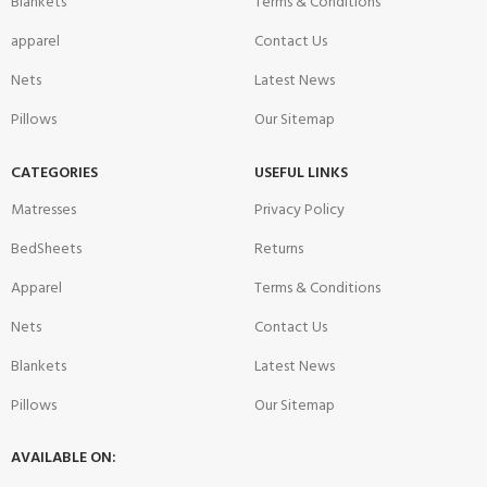
Blankets
Terms & Conditions
apparel
Contact Us
Nets
Latest News
Pillows
Our Sitemap
CATEGORIES
USEFUL LINKS
Matresses
Privacy Policy
BedSheets
Returns
Apparel
Terms & Conditions
Nets
Contact Us
Blankets
Latest News
Pillows
Our Sitemap
AVAILABLE ON: