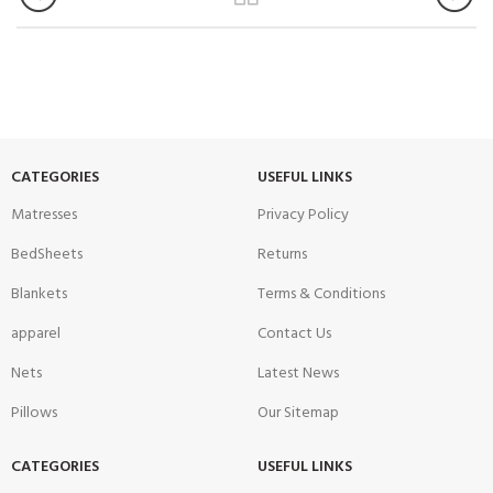
CATEGORIES
USEFUL LINKS
Matresses
Privacy Policy
BedSheets
Returns
Blankets
Terms & Conditions
apparel
Contact Us
Nets
Latest News
Pillows
Our Sitemap
CATEGORIES
USEFUL LINKS