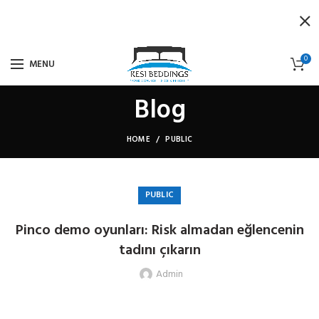
0
MENU
Blog
HOME
PUBLIC
PUBLIC
Pinco demo oyunları: Risk almadan eğlencenin
tadını çıkarın
Admin