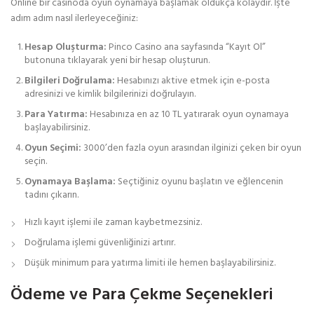
Online bir casinoda oyun oynamaya başlamak oldukça kolaydır. İşte
adım adım nasıl ilerleyeceğiniz:
Hesap Oluşturma:
Pinco Casino ana sayfasında “Kayıt Ol”
butonuna tıklayarak yeni bir hesap oluşturun.
Bilgileri Doğrulama:
Hesabınızı aktive etmek için e-posta
adresinizi ve kimlik bilgilerinizi doğrulayın.
Para Yatırma:
Hesabınıza en az 10 TL yatırarak oyun oynamaya
başlayabilirsiniz.
Oyun Seçimi:
3000’den fazla oyun arasından ilginizi çeken bir oyun
seçin.
Oynamaya Başlama:
Seçtiğiniz oyunu başlatın ve eğlencenin
tadını çıkarın.
Hızlı kayıt işlemi ile zaman kaybetmezsiniz.
Doğrulama işlemi güvenliğinizi artırır.
Düşük minimum para yatırma limiti ile hemen başlayabilirsiniz.
Ödeme ve Para Çekme Seçenekleri