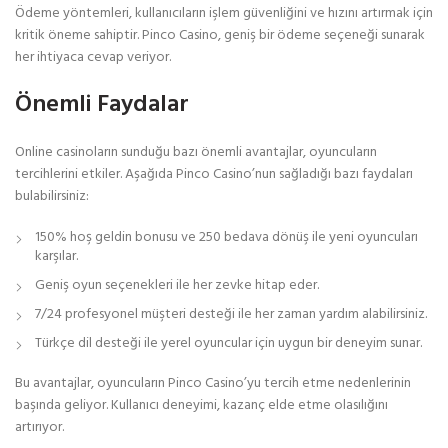
Ödeme yöntemleri, kullanıcıların işlem güvenliğini ve hızını artırmak için
kritik öneme sahiptir. Pinco Casino, geniş bir ödeme seçeneği sunarak
her ihtiyaca cevap veriyor.
Önemli Faydalar
Online casinoların sunduğu bazı önemli avantajlar, oyuncuların
tercihlerini etkiler. Aşağıda Pinco Casino’nun sağladığı bazı faydaları
bulabilirsiniz:
150% hoş geldin bonusu ve 250 bedava dönüş ile yeni oyuncuları
karşılar.
Geniş oyun seçenekleri ile her zevke hitap eder.
7/24 profesyonel müşteri desteği ile her zaman yardım alabilirsiniz.
Türkçe dil desteği ile yerel oyuncular için uygun bir deneyim sunar.
Bu avantajlar, oyuncuların Pinco Casino’yu tercih etme nedenlerinin
başında geliyor. Kullanıcı deneyimi, kazanç elde etme olasılığını
artırıyor.