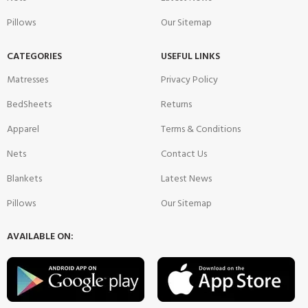
Pillows
Our Sitemap
CATEGORIES
USEFUL LINKS
Matresses
Privacy Policy
BedSheets
Returns
Apparel
Terms & Conditions
Nets
Contact Us
Blankets
Latest News
Pillows
Our Sitemap
AVAILABLE ON: