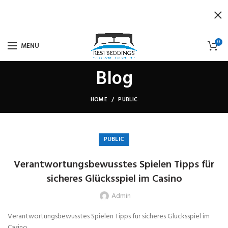
0
MENU
Blog
HOME
PUBLIC
PUBLIC
Verantwortungsbewusstes Spielen Tipps für
sicheres Glücksspiel im Casino
Admin
Verantwortungsbewusstes Spielen Tipps für sicheres Glücksspiel im
Casino