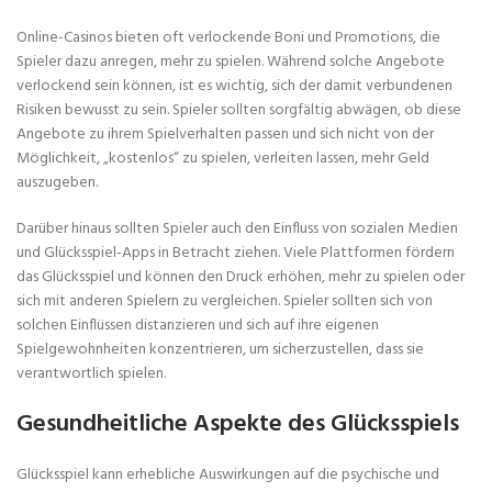
Online-Casinos bieten oft verlockende Boni und Promotions, die
Spieler dazu anregen, mehr zu spielen. Während solche Angebote
verlockend sein können, ist es wichtig, sich der damit verbundenen
Risiken bewusst zu sein. Spieler sollten sorgfältig abwägen, ob diese
Angebote zu ihrem Spielverhalten passen und sich nicht von der
Möglichkeit, „kostenlos“ zu spielen, verleiten lassen, mehr Geld
auszugeben.
Darüber hinaus sollten Spieler auch den Einfluss von sozialen Medien
und Glücksspiel-Apps in Betracht ziehen. Viele Plattformen fördern
das Glücksspiel und können den Druck erhöhen, mehr zu spielen oder
sich mit anderen Spielern zu vergleichen. Spieler sollten sich von
solchen Einflüssen distanzieren und sich auf ihre eigenen
Spielgewohnheiten konzentrieren, um sicherzustellen, dass sie
verantwortlich spielen.
Gesundheitliche Aspekte des Glücksspiels
Glücksspiel kann erhebliche Auswirkungen auf die psychische und