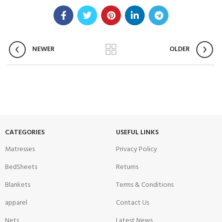
NEWER
OLDER
CATEGORIES
USEFUL LINKS
Matresses
Privacy Policy
BedSheets
Returns
Blankets
Terms & Conditions
apparel
Contact Us
Nets
Latest News