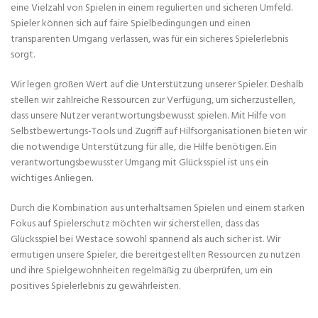
eine Vielzahl von Spielen in einem regulierten und sicheren Umfeld.
Spieler können sich auf faire Spielbedingungen und einen
transparenten Umgang verlassen, was für ein sicheres Spielerlebnis
sorgt.
Wir legen großen Wert auf die Unterstützung unserer Spieler. Deshalb
stellen wir zahlreiche Ressourcen zur Verfügung, um sicherzustellen,
dass unsere Nutzer verantwortungsbewusst spielen. Mit Hilfe von
Selbstbewertungs-Tools und Zugriff auf Hilfsorganisationen bieten wir
die notwendige Unterstützung für alle, die Hilfe benötigen. Ein
verantwortungsbewusster Umgang mit Glücksspiel ist uns ein
wichtiges Anliegen.
Durch die Kombination aus unterhaltsamen Spielen und einem starken
Fokus auf Spielerschutz möchten wir sicherstellen, dass das
Glücksspiel bei Westace sowohl spannend als auch sicher ist. Wir
ermutigen unsere Spieler, die bereitgestellten Ressourcen zu nutzen
und ihre Spielgewohnheiten regelmäßig zu überprüfen, um ein
positives Spielerlebnis zu gewährleisten.