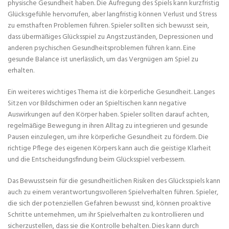
physische Gesundheit haben. Die Aufregung des Spiels kann kurzfristig
Glücksgefühle hervorrufen, aber langfristig können Verlust und Stress
zu ernsthaften Problemen führen. Spieler sollten sich bewusst sein,
dass übermäßiges Glücksspiel zu Angstzuständen, Depressionen und
anderen psychischen Gesundheitsproblemen führen kann. Eine
gesunde Balance ist unerlässlich, um das Vergnügen am Spiel zu
erhalten.
Ein weiteres wichtiges Thema ist die körperliche Gesundheit. Langes
Sitzen vor Bildschirmen oder an Spieltischen kann negative
Auswirkungen auf den Körper haben. Spieler sollten darauf achten,
regelmäßige Bewegung in ihren Alltag zu integrieren und gesunde
Pausen einzulegen, um ihre körperliche Gesundheit zu fördern. Die
richtige Pflege des eigenen Körpers kann auch die geistige Klarheit
und die Entscheidungsfindung beim Glücksspiel verbessern.
Das Bewusstsein für die gesundheitlichen Risiken des Glücksspiels kann
auch zu einem verantwortungsvolleren Spielverhalten führen. Spieler,
die sich der potenziellen Gefahren bewusst sind, können proaktive
Schritte unternehmen, um ihr Spielverhalten zu kontrollieren und
sicherzustellen, dass sie die Kontrolle behalten. Dies kann durch