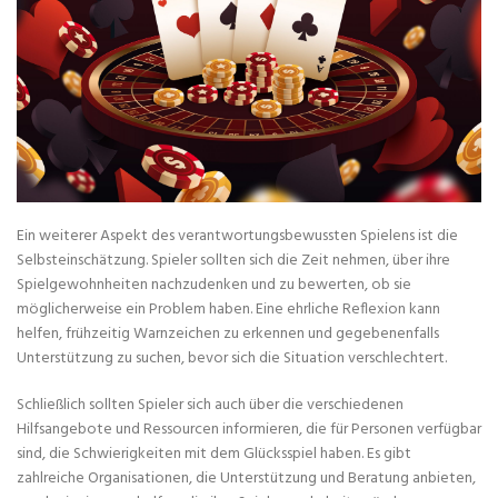
Ein weiterer Aspekt des verantwortungsbewussten Spielens ist die
Selbsteinschätzung. Spieler sollten sich die Zeit nehmen, über ihre
Spielgewohnheiten nachzudenken und zu bewerten, ob sie
möglicherweise ein Problem haben. Eine ehrliche Reflexion kann
helfen, frühzeitig Warnzeichen zu erkennen und gegebenenfalls
Unterstützung zu suchen, bevor sich die Situation verschlechtert.
Schließlich sollten Spieler sich auch über die verschiedenen
Hilfsangebote und Ressourcen informieren, die für Personen verfügbar
sind, die Schwierigkeiten mit dem Glücksspiel haben. Es gibt
zahlreiche Organisationen, die Unterstützung und Beratung anbieten,