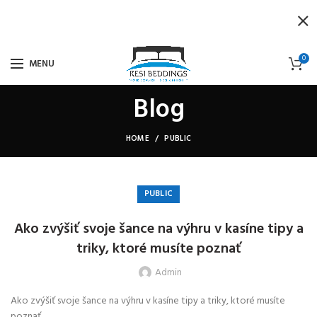
0
MENU
Blog
HOME
PUBLIC
PUBLIC
Ako zvýšiť svoje šance na výhru v kasíne tipy a
triky, ktoré musíte poznať
Admin
Ako zvýšiť svoje šance na výhru v kasíne tipy a triky, ktoré musíte
poznať