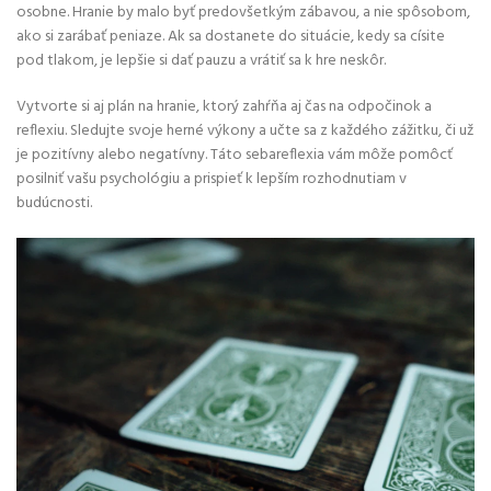
osobne. Hranie by malo byť predovšetkým zábavou, a nie spôsobom,
ako si zarábať peniaze. Ak sa dostanete do situácie, kedy sa císite
pod tlakom, je lepšie si dať pauzu a vrátiť sa k hre neskôr.
Vytvorte si aj plán na hranie, ktorý zahŕňa aj čas na odpočinok a
reflexiu. Sledujte svoje herné výkony a učte sa z každého zážitku, či už
je pozitívny alebo negatívny. Táto sebareflexia vám môže pomôcť
posilniť vašu psychológiu a prispieť k lepším rozhodnutiam v
budúcnosti.