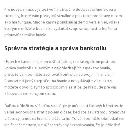
Pre nových hráčov je tiež veľmi užitočné sledovať online videá a
tutoriály, ktoré vám poskytnú vizuálne a praktické predstavy o tom,
ako hra funguje. Mnohé kasína ponúkajú aj demo verzie hier, vďaka
ktorým si môžete bez rizika vyskúšať svoje schopnosti a lepšie sa
pripraviť na reálne hranie.
Správna stratégia a správa bankrollu
Úspech v kasíne nie je len o šťastí, ale aj o strategickom prístupe.
Správa bankrollu je jedným z najdôležitejších aspektov hrania,
pretože vám pomôže zachovať kontrolu nad svojimi financiami.
Stanovte si jasný rozpočet na hranie a nevydávajte viac, ako si
môžete dovoliť. Týmto spôsobom si zaistíte, že hra bude pre vás
zábavou a nie zdrojom stresu.
Ďalšou dôležitou súčasťou stratégie je určenie si časových limitov. Je
veľmi jednoduché stratiť pojem o čase, keď ste zaujatí hrou. Stanovte
si časový rámec na hranie a držte sa ho. To vám pomôže obmedziť nie
len finančné straty, ale aj čas strávený hazardovaním, čo je dôležité