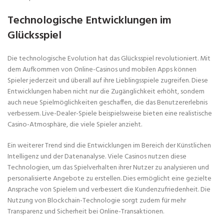
Technologische Entwicklungen im
Glücksspiel
Die technologische Evolution hat das Glücksspiel revolutioniert. Mit
dem Aufkommen von Online-Casinos und mobilen Apps können
Spieler jederzeit und überall auf ihre Lieblingsspiele zugreifen. Diese
Entwicklungen haben nicht nur die Zugänglichkeit erhöht, sondern
auch neue Spielmöglichkeiten geschaffen, die das Benutzererlebnis
verbessern. Live-Dealer-Spiele beispielsweise bieten eine realistische
Casino-Atmosphäre, die viele Spieler anzieht.
Ein weiterer Trend sind die Entwicklungen im Bereich der Künstlichen
Intelligenz und der Datenanalyse. Viele Casinos nutzen diese
Technologien, um das Spielverhalten ihrer Nutzer zu analysieren und
personalisierte Angebote zu erstellen. Dies ermöglicht eine gezielte
Ansprache von Spielern und verbessert die Kundenzufriedenheit. Die
Nutzung von Blockchain-Technologie sorgt zudem für mehr
Transparenz und Sicherheit bei Online-Transaktionen.