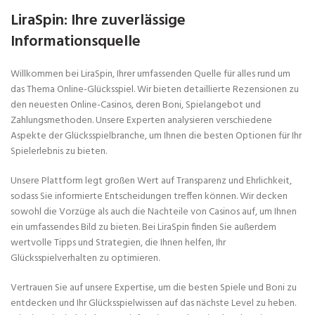
LiraSpin: Ihre zuverlässige
Informationsquelle
Willkommen bei LiraSpin, Ihrer umfassenden Quelle für alles rund um
das Thema Online-Glücksspiel. Wir bieten detaillierte Rezensionen zu
den neuesten Online-Casinos, deren Boni, Spielangebot und
Zahlungsmethoden. Unsere Experten analysieren verschiedene
Aspekte der Glücksspielbranche, um Ihnen die besten Optionen für Ihr
Spielerlebnis zu bieten.
Unsere Plattform legt großen Wert auf Transparenz und Ehrlichkeit,
sodass Sie informierte Entscheidungen treffen können. Wir decken
sowohl die Vorzüge als auch die Nachteile von Casinos auf, um Ihnen
ein umfassendes Bild zu bieten. Bei LiraSpin finden Sie außerdem
wertvolle Tipps und Strategien, die Ihnen helfen, Ihr
Glücksspielverhalten zu optimieren.
Vertrauen Sie auf unsere Expertise, um die besten Spiele und Boni zu
entdecken und Ihr Glücksspielwissen auf das nächste Level zu heben.