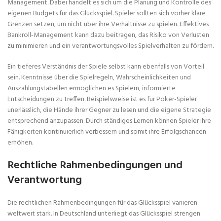
Management. Dabei handelt es sich um die Planung und Kontrolle des
eigenen Budgets für das Glücksspiel. Spieler sollten sich vorher klare
Grenzen setzen, um nicht über ihre Verhältnisse zu spielen. Effektives
Bankroll-Management kann dazu beitragen, das Risiko von Verlusten
zu minimieren und ein verantwortungsvolles Spielverhalten zu fördern.
Ein tieferes Verständnis der Spiele selbst kann ebenfalls von Vorteil
sein. Kenntnisse über die Spielregeln, Wahrscheinlichkeiten und
Auszahlungstabellen ermöglichen es Spielern, informierte
Entscheidungen zu treffen. Beispielsweise ist es für Poker-Spieler
unerlässlich, die Hände ihrer Gegner zu lesen und die eigene Strategie
entsprechend anzupassen. Durch ständiges Lernen können Spieler ihre
Fähigkeiten kontinuierlich verbessern und somit ihre Erfolgschancen
erhöhen.
Rechtliche Rahmenbedingungen und
Verantwortung
Die rechtlichen Rahmenbedingungen für das Glücksspiel variieren
weltweit stark. In Deutschland unterliegt das Glücksspiel strengen