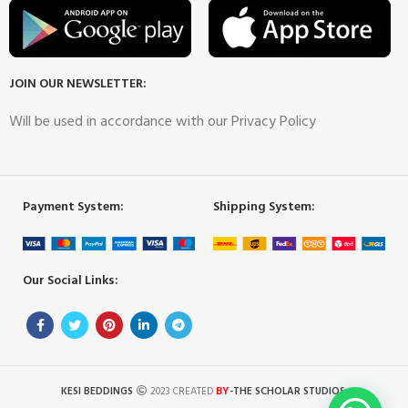
JOIN OUR NEWSLETTER:
Will be used in accordance with our Privacy Policy
Payment System:
Shipping System:
Our Social Links:
BY
KESI BEDDINGS
2023 CREATED
-THE SCHOLAR STUDIOS
.