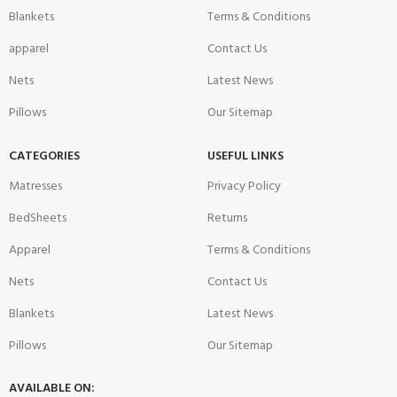
Blankets
Terms & Conditions
apparel
Contact Us
Nets
Latest News
Pillows
Our Sitemap
CATEGORIES
USEFUL LINKS
Matresses
Privacy Policy
BedSheets
Returns
Apparel
Terms & Conditions
Nets
Contact Us
Blankets
Latest News
Pillows
Our Sitemap
AVAILABLE ON: