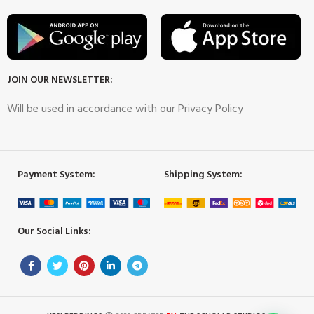
JOIN OUR NEWSLETTER:
Will be used in accordance with our Privacy Policy
Payment System:
Shipping System:
Our Social Links: