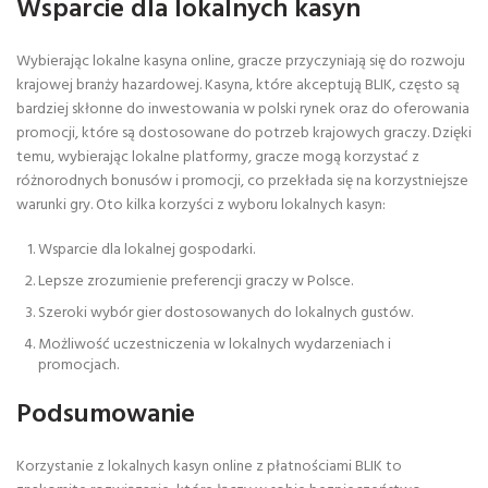
Wsparcie dla lokalnych kasyn
Wybierając lokalne kasyna online, gracze przyczyniają się do rozwoju
krajowej branży hazardowej. Kasyna, które akceptują BLIK, często są
bardziej skłonne do inwestowania w polski rynek oraz do oferowania
promocji, które są dostosowane do potrzeb krajowych graczy. Dzięki
temu, wybierając lokalne platformy, gracze mogą korzystać z
różnorodnych bonusów i promocji, co przekłada się na korzystniejsze
warunki gry. Oto kilka korzyści z wyboru lokalnych kasyn:
Wsparcie dla lokalnej gospodarki.
Lepsze zrozumienie preferencji graczy w Polsce.
Szeroki wybór gier dostosowanych do lokalnych gustów.
Możliwość uczestniczenia w lokalnych wydarzeniach i
promocjach.
Podsumowanie
Korzystanie z lokalnych kasyn online z płatnościami BLIK to