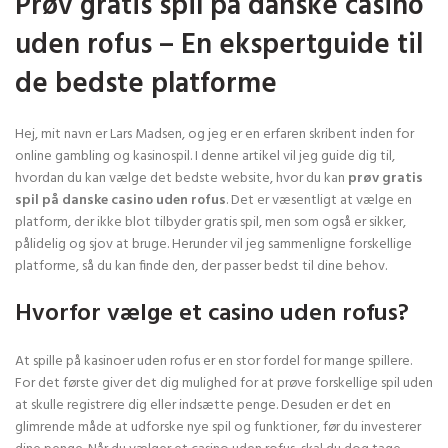
Prøv gratis spil på danske casino
uden rofus – En ekspertguide til
de bedste platforme
Hej, mit navn er Lars Madsen, og jeg er en erfaren skribent inden for
online gambling og kasinospil. I denne artikel vil jeg guide dig til,
hvordan du kan vælge det bedste website, hvor du kan
prøv gratis
spil på danske casino uden rofus
. Det er væsentligt at vælge en
platform, der ikke blot tilbyder gratis spil, men som også er sikker,
pålidelig og sjov at bruge. Herunder vil jeg sammenligne forskellige
platforme, så du kan finde den, der passer bedst til dine behov.
Hvorfor vælge et casino uden rofus?
At spille på kasinoer uden rofus er en stor fordel for mange spillere.
For det første giver det dig mulighed for at prøve forskellige spil uden
at skulle registrere dig eller indsætte penge. Desuden er det en
glimrende måde at udforske nye spil og funktioner, før du investerer