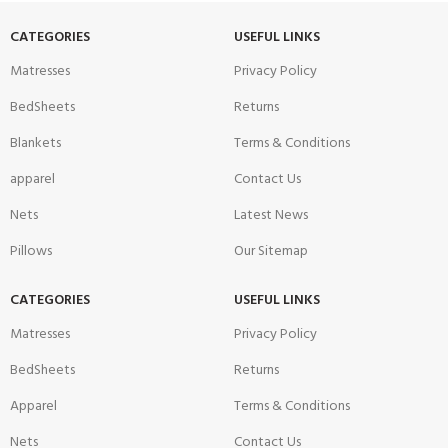
CATEGORIES
USEFUL LINKS
Matresses
Privacy Policy
BedSheets
Returns
Blankets
Terms & Conditions
apparel
Contact Us
Nets
Latest News
Pillows
Our Sitemap
CATEGORIES
USEFUL LINKS
Matresses
Privacy Policy
BedSheets
Returns
Apparel
Terms & Conditions
Nets
Contact Us