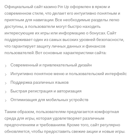
Официальный сайт казино Pin Up оформлен в ярком и
современном стиле, что делает его интуитивно понятным и
приятным для навигации. Все необходимые разделы легко
доступны, а пользователи могут быстро находить
интересующие их игры или информацию о бонусах. Сайт
поддерживает один из самых высоких уровней безопасности,
что гарантирует защиту личных данных и финансов
пользователей. Вот основные характеристики сайта:
Современный и привлекательный дизайн
Интуитивно понятное меню и пользовательский интерфейс
Поддержка различных языков
Быстрая регистрация и авторизация
Оптимизация для мобильных устройств
Таким образом, пользователям предлагается комфортная
среда для игры, которая удовлетворяет различным
предпочтениям и требованиям. Кроме того, сайт регулярно
обновляется, чтобы предоставить свежие акции и новые игры.