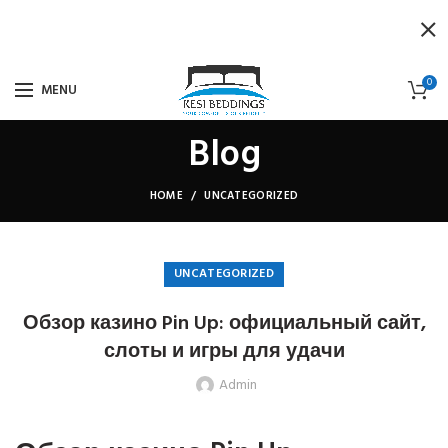
0
MENU
Blog
HOME
UNCATEGORIZED
UNCATEGORIZED
Обзор казино Pin Up: официальный сайт,
слоты и игры для удачи
Admin