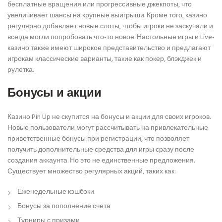
бесплатные вращения или прогрессивные джекпоты, что
увеличивает шансы на крупные выигрыши. Кроме того, казино
регулярно добавляет новые слоты, чтобы игроки не заскучали и
всегда могли попробовать что-то новое. Настольные игры и Live-
казино также имеют широкое представительство и предлагают
игрокам классические варианты, такие как покер, блэкджек и
рулетка.
Бонусы и акции
Казино Pin Up не скупится на бонусы и акции для своих игроков.
Новые пользователи могут рассчитывать на привлекательные
приветственные бонусы при регистрации, что позволяет
получить дополнительные средства для игры сразу после
создания аккаунта. Но это не единственные предложения.
Существует множество регулярных акций, таких как:
Еженедельные кэшбэки
Бонусы за пополнение счета
Турниры с призами