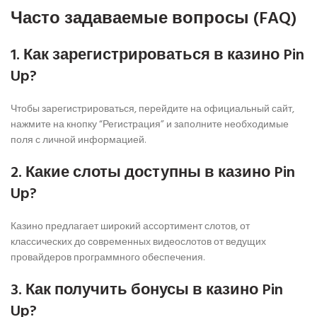
Часто задаваемые вопросы (FAQ)
1. Как зарегистрироваться в казино Pin
Up?
Чтобы зарегистрироваться, перейдите на официальный сайт,
нажмите на кнопку “Регистрация” и заполните необходимые
поля с личной информацией.
2. Какие слоты доступны в казино Pin
Up?
Казино предлагает широкий ассортимент слотов, от
классических до современных видеослотов от ведущих
провайдеров программного обеспечения.
3. Как получить бонусы в казино Pin
Up?