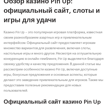
Обзор казино Pin Up:
официальный сайт, слоты и
игры для удачи
Казино Pin Up – это популярная игровая платформа, известная
своим разнообразием азартных игр и привлекательным
интерфейсом. Официальный сайт предоставляет игрокам
множество вариантов для развлечения, включая слоты,
настольные игры и много другое. Несмотря на оглушительную
конкуренцию в онлайн-гемблинге, Pin Up выделяется благодаря
своему удобству и качеству предложения. В данной статье мы
рассмотрим особенности казино Pin Up, включая доступные
игры, бонусные предложения и основные аспекты, которые
делают это заведение привлекательным для игроков. Также мы
предоставим полезные рекомендации для новых
пользователей.
Официальный сайт казино Pin Up