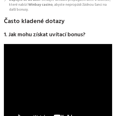
které nabízí
Winbay casino
, abyste nepropásli žádnou šanci na
další bonusy.
Často kladené dotazy
1. Jak mohu získat uvítací bonus?