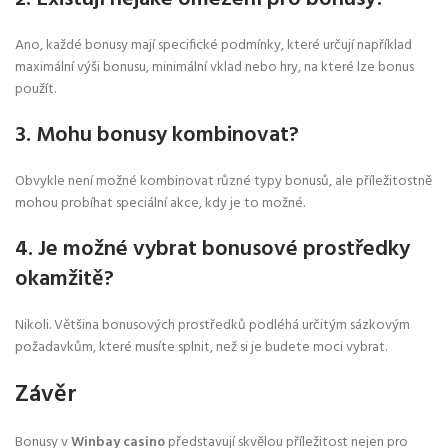
Ano, každé bonusy mají specifické podmínky, které určují například
maximální výši bonusu, minimální vklad nebo hry, na které lze bonus
použít.
3. Mohu bonusy kombinovat?
Obvykle není možné kombinovat různé typy bonusů, ale příležitostně
mohou probíhat speciální akce, kdy je to možné.
4. Je možné vybrat bonusové prostředky
okamžitě?
Nikoli. Většina bonusových prostředků podléhá určitým sázkovým
požadavkům, které musíte splnit, než si je budete moci vybrat.
Závěr
Bonusy v
Winbay casino
představují skvělou příležitost nejen pro