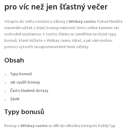
pro víc než jen šťastný večer
Vstupte do světa vzrušení a zábavy s
Winbay casino
. Pokud hledáte
maximální užitek z hraní, bonusy nabízené tímto online kasinem vás
rozhodně nezklamou. V tomto článku se zaměříme na různé typy
bonusů, které můžete v Winbay casinu získat, a jak vám mohou
pomoci vytvořit nezapomenutelné herní zážitky.
Obsah
Typy bonusů
Jak využít bonusy
Často kladené dotazy
Závěr
Typy bonusů
Bonusy v
Winbay casino
se dělí do několika kategorií. Každý typ