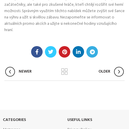
začátečníky, ale také pro zkušené hráče, kteří chtějí rozšířit své herní
možnosti. Správným využitím těchto nabídek můžete zvýšit své šance
na výhru a užít si skvělou zábavu. Nezapomeňte se informovat o
aktuálních promo akcích a užijte si nekonečné hodiny vzrušujícího
hraní.
NEWER
OLDER
CATEGORIES
USEFUL LINKS