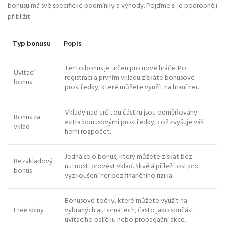
bonusu má své specifické podmínky a výhody. Pojďme si je podrobněji
přiblížit:
Typ bonusu
Popis
Tento bonus je určen pro nové hráče. Po
Uvítací
registraci a prvním vkladu získáte bonusové
bonus
prostředky, které můžete využít na hraní her.
Vklady nad určitou částku jsou odměňovány
Bonus za
extra bonusovými prostředky, což zvyšuje váš
vklad
herní rozpočet.
Jedná se o bonus, který můžete získat bez
Bezvkladový
nutnosti provést vklad. Skvělá příležitost pro
bonus
vyzkoušení her bez finančního rizika.
Bonusové točky, které můžete využít na
Free spiny
vybraných automatech, často jako součást
uvítacího balíčku nebo propagační akce.