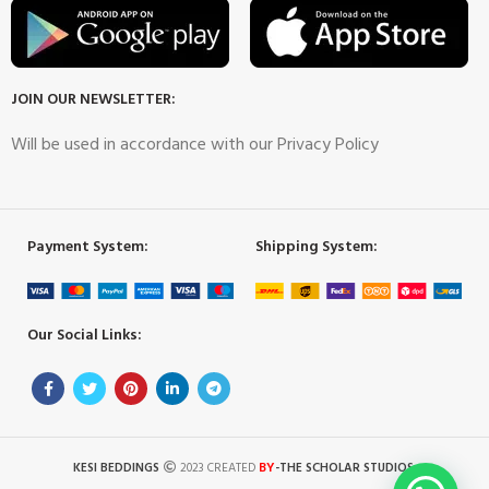
JOIN OUR NEWSLETTER:
Will be used in accordance with our Privacy Policy
Payment System:
Shipping System:
Our Social Links:
BY
KESI BEDDINGS
2023 CREATED
-THE SCHOLAR STUDIOS
.