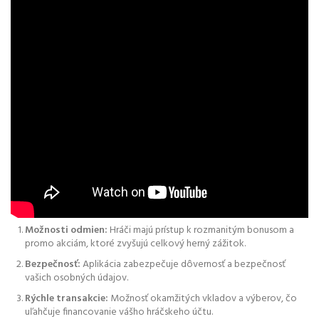
Možnosti odmien:
Hráči majú prístup k rozmanitým bonusom a
promo akciám, ktoré zvyšujú celkový herný zážitok.
Bezpečnosť:
Aplikácia zabezpečuje dôvernosť a bezpečnosť
vašich osobných údajov.
Rýchle transakcie:
Možnosť okamžitých vkladov a výberov, čo
uľahčuje financovanie vášho hráčskeho účtu.