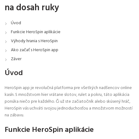
na dosah ruky
Úvod
Funkcie HeroSpin aplikácie
Výhody hrania s HeroSpin
Ako začať s HeroSpin app
Záver
Úvod
HeroSpin app je revolučná platforma pre všetkých nadšencov online
kasín. S množstvom hier vrátane slotov, rulet a pokru, táto aplikácia
ponúka niečo pre každého. Či už ste začiatočník alebo skúsený hráč,
HeroSpin vás uchváti svojou jednoduchosťou a množstvom možností
na zábavu.
Funkcie HeroSpin aplikácie