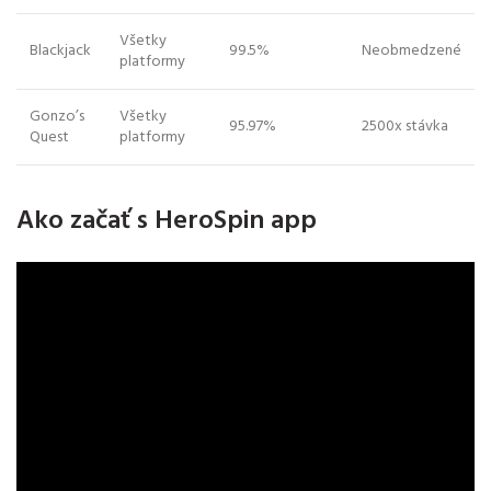
Všetky
Blackjack
99.5%
Neobmedzené
platformy
Gonzo’s
Všetky
95.97%
2500x stávka
Quest
platformy
Ako začať s HeroSpin app