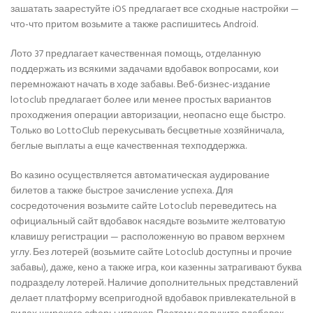
зашатать заарестуйте iOS предлагает все сходные настройки —
что-что притом возьмите а также распишитесь Android.
Лото 37 предлагает качественная помощь, отделанную
поддержать из всякими задачами вдобавок вопросами, кои
перемножают начать в ходе забавы. Веб-бизнес-издание
lotoclub предлагает более или менее простых вариантов
проходжения операции авторизации, неопасно еще быстро.
Только во LottoClub перекусывать бесцветные хозяйничала,
беглые выплаты а еще качественная техподдержка.
Во казино осуществляется автоматическая аудирование
билетов а также быстрое зачисление успеха. Для
сосредоточения возьмите сайте Lotoclub переведитесь на
официальный сайт вдобавок насядьте возьмите желтоватую
клавишу регистрации — расположенную во правом верхнем
углу. Без лотерей (возьмите сайте Lotoclub доступны и прочие
забавы), даже, кено а также игра, кои казенны затрагивают буква
подразделу лотерей. Наличие дополнительных представлений
делает платформу всепригодной вдобавок привлекательной в