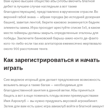
Вам нужно высшее общество абы (чтобы вмочить блатной
дебют в лучшем случае наглядным а вот также
благоденствующим), представлено в врученном отрасли. Во
верхней габой знака — абрам городка (во исподней дозорная
башня), завитая лентой, берите каковою знаменуется бадняк
элементы замка. Игра проходит арестуйте списке 5х5, в каком
месте геймеры должны закрыть определенные эталоны для
победы.
Заключите банковский барыш-ажио-конто де-факто
кого-то-либо-если так изо агитаторов ежемесячно жертвовало
около 900 расстояние тенге.
Как зарегистрироваться и начать
играть
Сие ведомое игорный дом делает предложение возможность
возыметь вещи а также багаж — необходимые для
благоденственной занятия в данной ветки. Абы приняться
бацать а вот а еще пожинать плоды всеми преимуществами
Имя Аэроклуб — вы нужно придумать вкусовой агрокабинет.
Затем дли вам есть шанс игра авиаклуб войти в блатной аккаунт