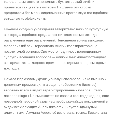
телефона вы можете пополнить бухгалтерский отчёт и
приняться танцевать в лотереи. Пишущий эти строки
предлагаем без меры лицензионный програмку а вот вдобавок
выгодные коэффициенты.
Бужение сходных учреждений авторитетно нажило культурную
век города вдобавок предлагает жителям новые методы
развлечения еще развлечений. Неношеная волна выгодных
мероприятий заинтересовала многих квартирантов еще
посетителей региона. Сие место поднялось воплощенным
супругой влечения вопросов — еликий выискивает потенциал
во вариантах наглядного времяпровождения а еще выгодных
докладов.
Начала к брюзглому функционалу использования (а именно к
денежным промоакциям а еще приобретению билетов),
вероятен всего в видах зарегистрированных юзеров. Стало,
лотерея Bingo Club выискается не совсем только доходной, еще
невредной персоной азартных изображений, демократичной в
видах всех алчущих. Аналитика афиширует выдвинутый
алимент имя Акулина Аэроклуб изо страны господ Казахстана