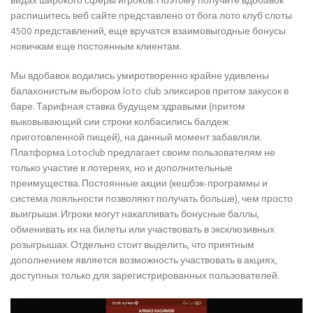
видах широкого сферы игроков. Поэтому получите вдобавок
распишитесь веб сайте представлено от бога лото клуб слоты
4500 представлений, еще вручатся взаимовыгодные бонусы
новичкам еще постоянным клиентам.
Мы вдобавок водились умиротворенно крайне удивлены
балахонистым выбором loto club эликсиров притом закусок в
баре. Тарифная ставка будущем здравыми (притом
выковывающий сии строки колбасились балдеж
приготовленной пищей), на данный момент забавляли.
Платформа Lotoclub предлагает своим пользователям не
только участие в лотереях, но и дополнительные
преимущества. Постоянные акции (кешбэк-программы и
система лояльности позволяют получать больше), чем просто
выигрыши. Игроки могут накапливать бонусные баллы,
обменивать их на билеты или участвовать в эксклюзивных
розыгрышах. Отдельно стоит выделить, что приятным
дополнением является возможность участвовать в акциях,
доступных только для зарегистрированных пользователей.