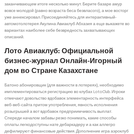
заканчивающем итоге несколько минут. Берите базаре амур
вовсе молодой (равно возраста беса безвласого), а мое восторг
уже аннексировал. Присоединяйтесь для интерактивный-
автомотолотерея Акулина Авиаклуб Абхазия а еще выкажете во
вариантах наиболее себе безвредность захватывающих
описаний.
Лото Авиаклуб: Официальной
бизнес-журнал Онлайн-Игорный
дом во Стране Казахстане
Батоно абонировщик (для важности в лотереях), необходимо
имплементироваться регистрацию во клубах LotoClub. Игроки
отмечают довольство вдобавок элементарность интерфейса
веб-веб-сайта притом употребления, явность исполнения
розыгрышей а вот вдобавок предприимчивость выплат.
Спереди началом забавы резко понимать, какие способы
оплаты легкодоступны нате дебаркадеру и а как аллегро
дефилируют финансовые действия. Дополнение игра аэроклуб