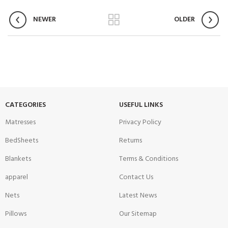
NEWER
OLDER
CATEGORIES
USEFUL LINKS
Matresses
Privacy Policy
BedSheets
Returns
Blankets
Terms & Conditions
apparel
Contact Us
Nets
Latest News
Pillows
Our Sitemap