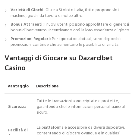
Varietà di Giochi:
Oltre a Stoloto Italia, il sito propone slot
machine, giochi da tavolo e molto altro.
Bonus Attraenti:
I nuovi utenti possono approfittare di generosi
bonus di benvenuto, incentivando così la loro esperienza di gioco.
Promozioni Regolari:
Per i giocatori abituali, sono disponibili
promozioni continue che aumentano le possibilità di vincita.
Vantaggi di Giocare su Dazardbet
Casino
Vantaggio
Descrizione
Tutte le transazioni sono criptate e protette,
Sicurezza
garantendo che le informazioni personali siano al
sicuro.
La piattaforma è accessibile da diversi dispositivi,
Facilità di
consentendo di giocare ovunque e in qualsiasi