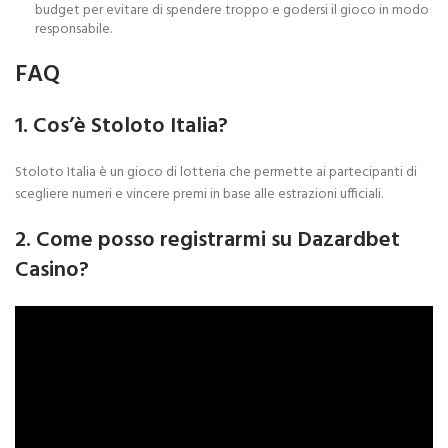
budget per evitare di spendere troppo e godersi il gioco in modo
responsabile.
FAQ
1. Cos’è Stoloto Italia?
Stoloto Italia è un gioco di lotteria che permette ai partecipanti di
scegliere numeri e vincere premi in base alle estrazioni ufficiali.
2. Come posso registrarmi su Dazardbet
Casino?