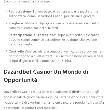
Ecco come funziona il processo:
Registrazione:
Il primo passo è registrarsi su una piattaforma
autorizzata, come Dazardbet Casino, per iniziare a giocare.
Scegliere i Numeri:
Ogni giocatore può selezionare un certo
numero di combinazioni di numeri.
Partecipazione all’Estrazione:
Dopo aver scelto, i giocatori
devono semplicemente attendere l’estrazione, che avviene
periodicamente.
Controllo Vincite:
Infine, è tempo di verificare se i propri numeri
corrispondono a quelli estratti. Le vincite possono variare in base
al tipo di gioco e alla combinazione scelta.
Dazardbet Casino: Un Mondo di
Opportunità
Dazardbet Casino
è una delle piattaforme di riferimento per gli
appassionati di gioco online. Con una vasta selezione di giochi, offre
l’opportunità di divertirsi in un ambiente sicuro e regolamentato. Ma
cosa rende Dazardbet così speciale?