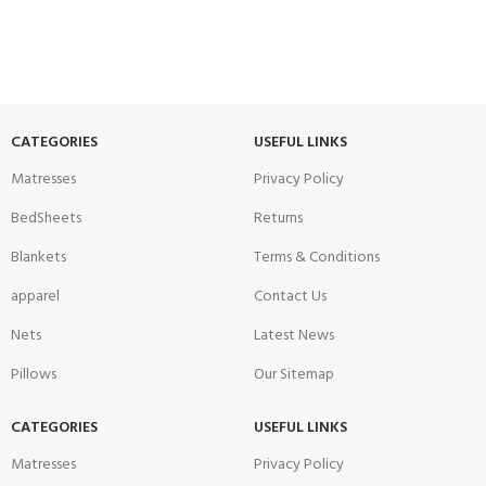
CATEGORIES
USEFUL LINKS
Matresses
Privacy Policy
BedSheets
Returns
Blankets
Terms & Conditions
apparel
Contact Us
Nets
Latest News
Pillows
Our Sitemap
CATEGORIES
USEFUL LINKS
Matresses
Privacy Policy