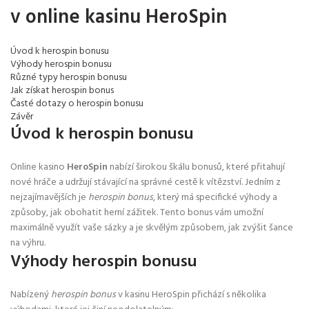
v online kasinu HeroSpin
Úvod k herospin bonusu
Výhody herospin bonusu
Různé typy herospin bonusu
Jak získat herospin bonus
Časté dotazy o herospin bonusu
Závěr
Úvod k herospin bonusu
Online kasino
HeroSpin
nabízí širokou škálu bonusů, které přitahují
nové hráče a udržují stávající na správné cestě k vítězství. Jedním z
nejzajímavějších je
herospin bonus
, který má specifické výhody a
způsoby, jak obohatit herní zážitek. Tento bonus vám umožní
maximálně využít vaše sázky a je skvělým způsobem, jak zvýšit šance
na výhru.
Výhody herospin bonusu
Nabízený
herospin bonus
v kasinu HeroSpin přichází s několika