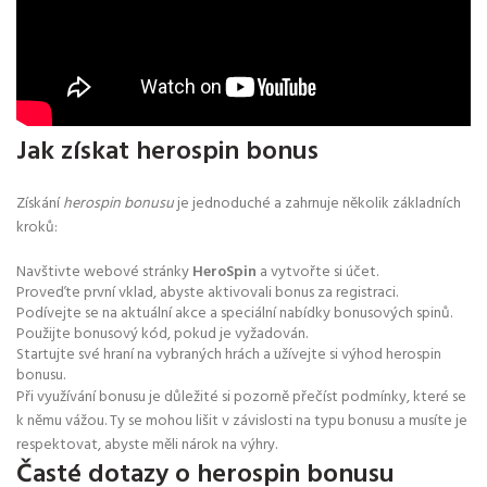
Jak získat herospin bonus
Získání
herospin bonusu
je jednoduché a zahrnuje několik základních
kroků:
Navštivte webové stránky
HeroSpin
a vytvořte si účet.
Proveďte první vklad, abyste aktivovali bonus za registraci.
Podívejte se na aktuální akce a speciální nabídky bonusových spinů.
Použijte bonusový kód, pokud je vyžadován.
Startujte své hraní na vybraných hrách a užívejte si výhod herospin
bonusu.
Při využívání bonusu je důležité si pozorně přečíst podmínky, které se
k němu vážou. Ty se mohou lišit v závislosti na typu bonusu a musíte je
respektovat, abyste měli nárok na výhry.
Časté dotazy o herospin bonusu