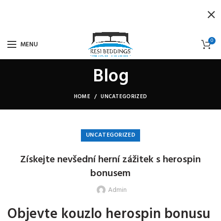
0
MENU
Blog
HOME
UNCATEGORIZED
UNCATEGORIZED
Získejte nevšední herní zážitek s herospin
bonusem
Admin
Objevte kouzlo herospin bonusu