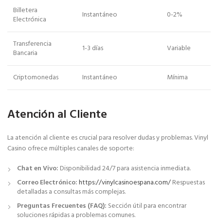
Billetera
Instantáneo
0-2%
Electrónica
Transferencia
1-3 días
Variable
Bancaria
Criptomonedas
Instantáneo
Mínima
Atención al Cliente
La atención al cliente es crucial para resolver dudas y problemas. Vinyl
Casino ofrece múltiples canales de soporte:
Chat en Vivo:
Disponibilidad 24/7 para asistencia inmediata.
Correo Electrónico:
https://vinylcasinoespana.com/
Respuestas
detalladas a consultas más complejas.
Preguntas Frecuentes (FAQ):
Sección útil para encontrar
soluciones rápidas a problemas comunes.