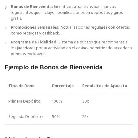
Bonos de Bienvenida:
Incentivos atractivos para nuevos
registrantes que incluyen bonificaciones en depósitos y giros
gratis.
Promociones Semanales:
Actualizaciones regulares con ofertas
como recargas y cashback.
Programa de Fidelidad:
Sistema de puntos que recompensa a
los jugadores por su actividad en el casino, permitiendo acceder a
premios exclusivos.
Ejemplo de Bonos de Bienvenida
Tipo de Bono
Porcentaje
Requisitos de Apuesta
Primera Depósito
100%
30x
Segunda Depósito
50%
25x