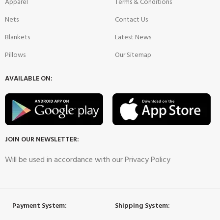
Apparel
Terms & Conditions
Nets
Contact Us
Blankets
Latest News
Pillows
Our Sitemap
AVAILABLE ON:
JOIN OUR NEWSLETTER:
Will be used in accordance with our Privacy Policy
Payment System:
Shipping System: