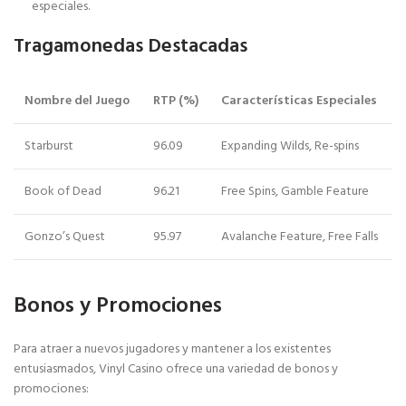
especiales.
Tragamonedas Destacadas
Nombre del Juego
RTP (%)
Características Especiales
Starburst
96.09
Expanding Wilds, Re-spins
Book of Dead
96.21
Free Spins, Gamble Feature
Gonzo’s Quest
95.97
Avalanche Feature, Free Falls
Bonos y Promociones
Para atraer a nuevos jugadores y mantener a los existentes
entusiasmados, Vinyl Casino ofrece una variedad de bonos y
promociones: