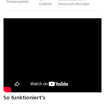
Treueprogramm
Cashback
Umsatzanforderungen
So funktioniert’s