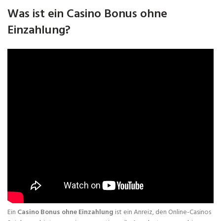
Was ist ein Casino Bonus ohne
Einzahlung?
Ein
Casino Bonus ohne Einzahlung
ist ein Anreiz, den Online-Casinos