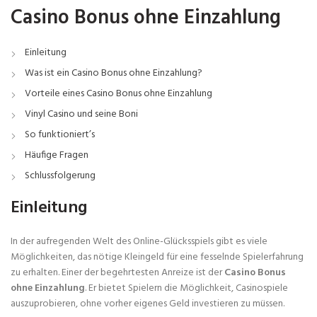
Casino Bonus ohne Einzahlung
Einleitung
Was ist ein Casino Bonus ohne Einzahlung?
Vorteile eines Casino Bonus ohne Einzahlung
Vinyl Casino und seine Boni
So funktioniert’s
Häufige Fragen
Schlussfolgerung
Einleitung
In der aufregenden Welt des Online-Glücksspiels gibt es viele
Möglichkeiten, das nötige Kleingeld für eine fesselnde Spielerfahrung
zu erhalten. Einer der begehrtesten Anreize ist der
Casino Bonus
ohne Einzahlung
. Er bietet Spielern die Möglichkeit, Casinospiele
auszuprobieren, ohne vorher eigenes Geld investieren zu müssen.