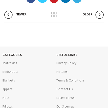
NEWER
OLDER
CATEGORIES
USEFUL LINKS
Matresses
Privacy Policy
BedSheets
Returns
Blankets
Terms & Conditions
apparel
Contact Us
Nets
Latest News
Pillows
Our Sitemap