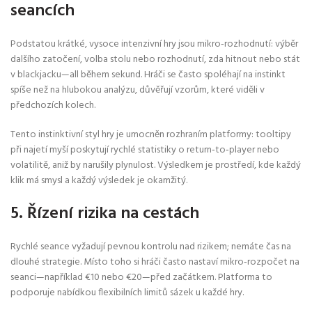
seancích
Podstatou krátké, vysoce intenzivní hry jsou mikro‑rozhodnutí: výběr
dalšího zatočení, volba stolu nebo rozhodnutí, zda hitnout nebo stát
v blackjacku—all během sekund. Hráči se často spoléhají na instinkt
spíše než na hlubokou analýzu, důvěřují vzorům, které viděli v
předchozích kolech.
Tento instinktivní styl hry je umocněn rozhraním platformy: tooltipy
při najetí myší poskytují rychlé statistiky o return‑to‑player nebo
volatilitě, aniž by narušily plynulost. Výsledkem je prostředí, kde každý
klik má smysl a každý výsledek je okamžitý.
5. Řízení rizika na cestách
Rychlé seance vyžadují pevnou kontrolu nad rizikem; nemáte čas na
dlouhé strategie. Místo toho si hráči často nastaví mikro‑rozpočet na
seanci—například €10 nebo €20—před začátkem. Platforma to
podporuje nabídkou flexibilních limitů sázek u každé hry.