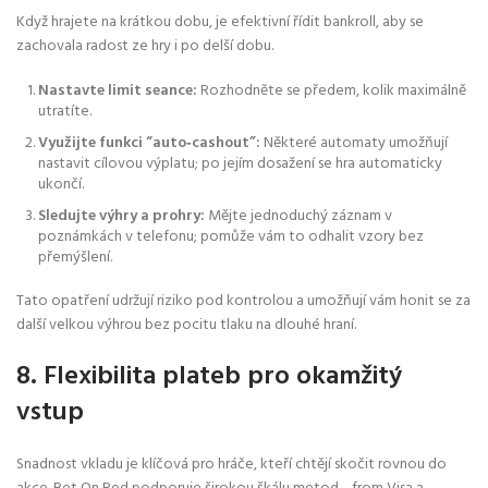
Když hrajete na krátkou dobu, je efektivní řídit bankroll, aby se
zachovala radost ze hry i po delší dobu.
Nastavte limit seance:
Rozhodněte se předem, kolik maximálně
utratíte.
Využijte funkci “auto‑cashout”:
Některé automaty umožňují
nastavit cílovou výplatu; po jejím dosažení se hra automaticky
ukončí.
Sledujte výhry a prohry:
Mějte jednoduchý záznam v
poznámkách v telefonu; pomůže vám to odhalit vzory bez
přemýšlení.
Tato opatření udržují riziko pod kontrolou a umožňují vám honit se za
další velkou výhrou bez pocitu tlaku na dlouhé hraní.
8. Flexibilita plateb pro okamžitý
vstup
Snadnost vkladu je klíčová pro hráče, kteří chtějí skočit rovnou do