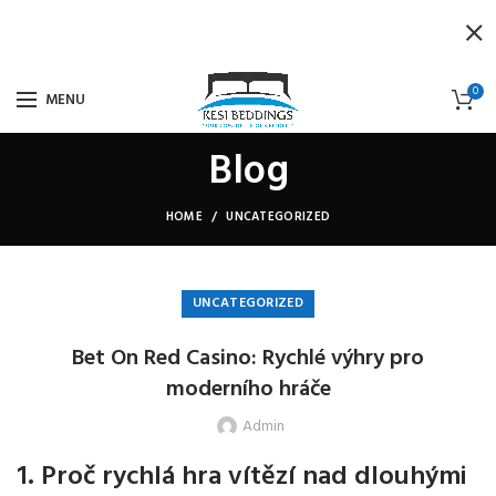
0
MENU
Blog
HOME
UNCATEGORIZED
UNCATEGORIZED
Bet On Red Casino: Rychlé výhry pro
moderního hráče
Admin
1. Proč rychlá hra vítězí nad dlouhými