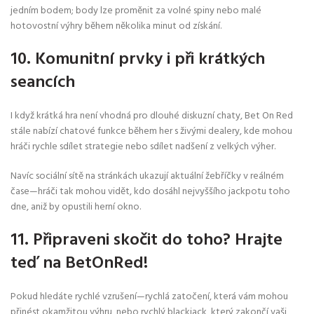
jedním bodem; body lze proměnit za volné spiny nebo malé
hotovostní výhry během několika minut od získání.
10. Komunitní prvky i při krátkých
seancích
I když krátká hra není vhodná pro dlouhé diskuzní chaty, Bet On Red
stále nabízí chatové funkce během her s živými dealery, kde mohou
hráči rychle sdílet strategie nebo sdílet nadšení z velkých výher.
Navíc sociální sítě na stránkách ukazují aktuální žebříčky v reálném
čase—hráči tak mohou vidět, kdo dosáhl nejvyššího jackpotu toho
dne, aniž by opustili herní okno.
11. Připraveni skočit do toho? Hrajte
teď na BetOnRed!
Pokud hledáte rychlé vzrušení—rychlá zatočení, která vám mohou
přinést okamžitou výhru, nebo rychlý blackjack, který zakončí vaši