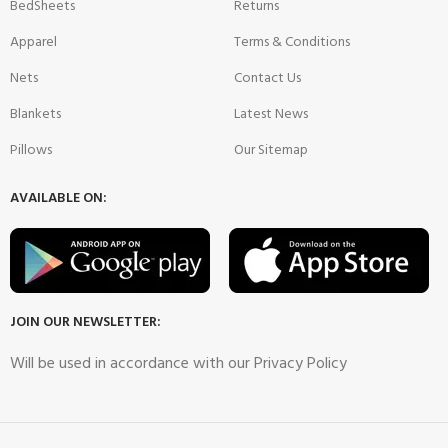
BedSheets
Returns
Apparel
Terms & Conditions
Nets
Contact Us
Blankets
Latest News
Pillows
Our Sitemap
AVAILABLE ON:
JOIN OUR NEWSLETTER:
Will be used in accordance with our Privacy Policy